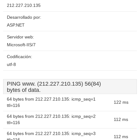
212.227.210.135
Desarrollado por:
ASP.NET
Servidor web:
Microsoft-IIS/7
Codificación:
utf-8
PING www. (212.227.210.135) 56(84)
bytes of data.
64 bytes from 212.227.210.135: icmp_seq=1
122 ms
ttl=116
64 bytes from 212.227.210.135: icmp_seq=2
112 ms
ttl=116
64 bytes from 212.227.210.135: icmp_seq=3
112 ms
ttl=116