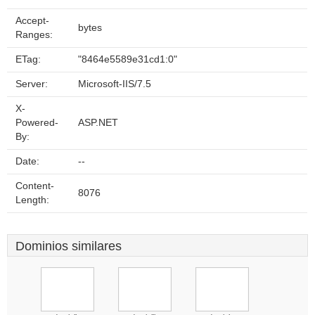
Accept-
bytes
Ranges:
ETag:
"8464e5589e31cd1:0"
Server:
Microsoft-IIS/7.5
X-
Powered-
ASP.NET
By:
Date:
--
Content-
8076
Length:
Dominios similares