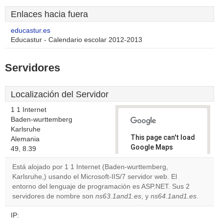
Enlaces hacia fuera
educastur.es
Educastur - Calendario escolar 2012-2013
Servidores
Localización del Servidor
1 1 Internet
Baden-wurttemberg
Karlsruhe
This page can't load
Alemania
Google Maps
49, 8.39
correctly.
Está alojado por 1 1 Internet (Baden-wurttemberg,
Karlsruhe,) usando el Microsoft-IIS/7 servidor web. El
Do you
OK
entorno del lenguaje de programación es ASP.NET. Sus 2
own this
website?
servidores de nombre son
ns63.1and1.es
, y
ns64.1and1.es
.
IP: