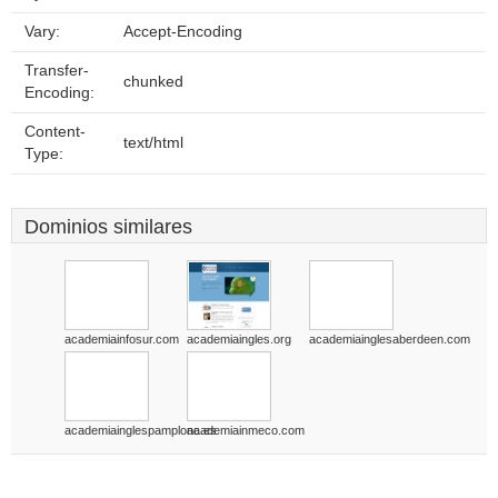
Vary:
Accept-Encoding
Transfer-
chunked
Encoding:
Content-
text/html
Type:
Dominios similares
academiainfosur.com
academiaingles.org
academiainglesaberdeen.com
academiainglespamplona.es
academiainmeco.com