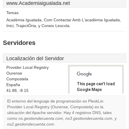
www.Academiaigualada.net
Temas:
Acadèmia Igualada, Com Contactar Amb L'acadèmia Igualada,
Inici, TrajectÒria, y Coneix Lescola.
Servidores
Localización del Servidor
Provider Local Registry
Ourense
Compostela
This page can't load
España
Google Maps
41.88, -8.15
correctly.
El entorno del lenguaje de programación es PleskLin.
Provider Local Registry (Ourense, Compostela) es la
Do you
OK
ubicación del Apache servidor. Hay 4 registros DNS, tales
own this
website?
como
ns.gestiondecuenta.com
,
ns3.gestiondecuenta.com
, y
ns2.gestiondecuenta.com
.