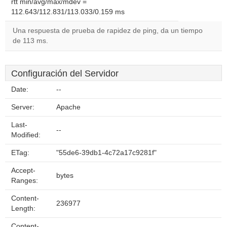
rtt min/avg/max/mdev =
112.643/112.831/113.033/0.159 ms
Una respuesta de prueba de rapidez de ping, da un tiempo
de 113 ms.
Configuración del Servidor
Date:
--
Server:
Apache
Last-
--
Modified:
ETag:
"55de6-39db1-4c72a17c9281f"
Accept-
bytes
Ranges:
Content-
236977
Length:
Content-