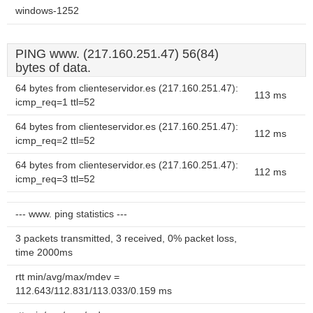
windows-1252
PING www. (217.160.251.47) 56(84)
bytes of data.
64 bytes from clienteservidor.es (217.160.251.47):
113 ms
icmp_req=1 ttl=52
64 bytes from clienteservidor.es (217.160.251.47):
112 ms
icmp_req=2 ttl=52
64 bytes from clienteservidor.es (217.160.251.47):
112 ms
icmp_req=3 ttl=52
--- www. ping statistics ---
3 packets transmitted, 3 received, 0% packet loss,
time 2000ms
rtt min/avg/max/mdev =
112.643/112.831/113.033/0.159 ms