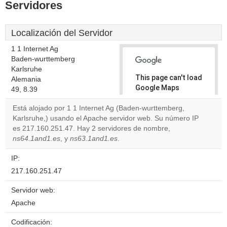
Servidores
Localización del Servidor
1 1 Internet Ag
Baden-wurttemberg
Karlsruhe
This page can't load
Alemania
Google Maps
49, 8.39
correctly.
Está alojado por 1 1 Internet Ag (Baden-wurttemberg,
Karlsruhe,) usando el Apache servidor web. Su número IP
Do you
OK
es 217.160.251.47. Hay 2 servidores de nombre,
own this
website?
ns64.1and1.es
, y
ns63.1and1.es
.
IP:
217.160.251.47
Servidor web:
Apache
Codificación: