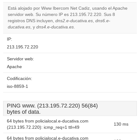
correctly.
Está alojado por Www Ibercom Net Cadiz, usando el Apache
servidor web. Su número IP es 213.195.72.220. Sus 8
Do you
OK
registros DNS incluyen,
dns2.e-ducativa.es
own this
,
dns6.e-
website?
ducativa.es
, y
dns4.e-ducativa.es
.
IP:
213.195.72.220
Servidor web:
Apache
Codificación:
iso-8859-1
PING www. (213.195.72.220) 56(84)
bytes of data.
64 bytes from policialocal.e-ducativa.com
130 ms
(213.195.72.220): icmp_req=1 ttl=49
64 bytes from policialocal.e-ducativa.com