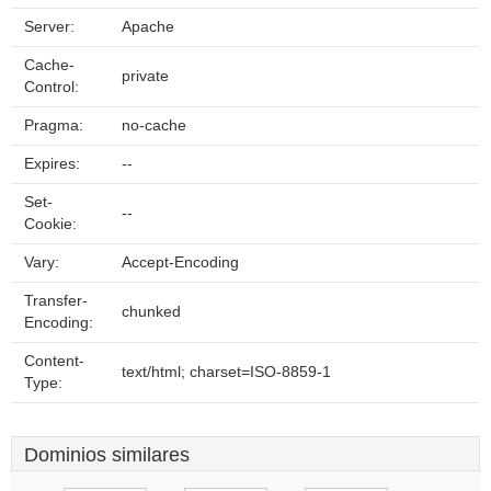
Server:
Apache
Cache-
private
Control:
Pragma:
no-cache
Expires:
--
Set-
--
Cookie:
Vary:
Accept-Encoding
Transfer-
chunked
Encoding:
Content-
text/html; charset=ISO-8859-1
Type:
Dominios similares