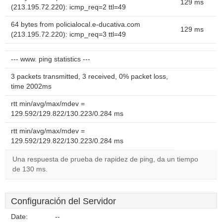
129 ms
(213.195.72.220): icmp_req=2 ttl=49
64 bytes from policialocal.e-ducativa.com
129 ms
(213.195.72.220): icmp_req=3 ttl=49
--- www. ping statistics ---
3 packets transmitted, 3 received, 0% packet loss,
time 2002ms
rtt min/avg/max/mdev =
129.592/129.822/130.223/0.284 ms
rtt min/avg/max/mdev =
129.592/129.822/130.223/0.284 ms
Una respuesta de prueba de rapidez de ping, da un tiempo
de 130 ms.
Configuración del Servidor
Date:
--