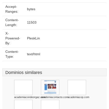
Accept-
bytes
Ranges:
Content-
11503
Length:
X-
Powered-
PleskLin
By:
Content-
text/html
Type:
Dominios similares
academiacondeorgaz.com
academiacontacto.com
academiacop.com