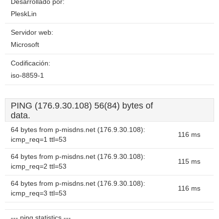
Desarrollado por:
PleskLin
Servidor web:
Microsoft
Codificación:
iso-8859-1
PING (176.9.30.108) 56(84) bytes of
data.
64 bytes from p-misdns.net (176.9.30.108):
116 ms
icmp_req=1 ttl=53
64 bytes from p-misdns.net (176.9.30.108):
115 ms
icmp_req=2 ttl=53
64 bytes from p-misdns.net (176.9.30.108):
116 ms
icmp_req=3 ttl=53
--- ping statistics ---