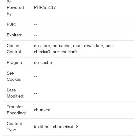
X-
Powered-
PHP/5.2.17
By:
P3P:
--
Expires:
--
Cache-
no-store, no-cache, must-revalidate, post-
Control:
check=0, pre-check=0
Pragma:
no-cache
Set-
--
Cookie:
Last-
--
Modified:
Transfer-
chunked
Encoding:
Content-
text/html; charset=utf-8
Type: