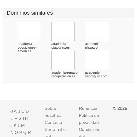
Dominios similares
academia-
academia-
academia-
oposiciones-
pitagoras.es
plaza.com
sevilla.es
academia-repaso-
academia-
recuperacion.es
sanmiguel.com
Sobre
Renuncia
© 2026
0
A
B
C
D
nosotros
Política de
E
F
G
H
I
Contacto
privacidad
J
K
L
M
Borrar sitio
Condiciones
N
O
P
Q
R
web
del