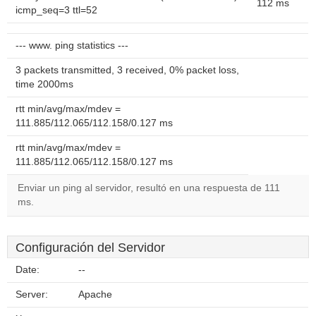
112 ms
icmp_seq=3 ttl=52
--- www. ping statistics ---
3 packets transmitted, 3 received, 0% packet loss,
time 2000ms
rtt min/avg/max/mdev =
111.885/112.065/112.158/0.127 ms
rtt min/avg/max/mdev =
111.885/112.065/112.158/0.127 ms
Enviar un ping al servidor, resultó en una respuesta de 111
ms.
Configuración del Servidor
Date:
--
Server:
Apache