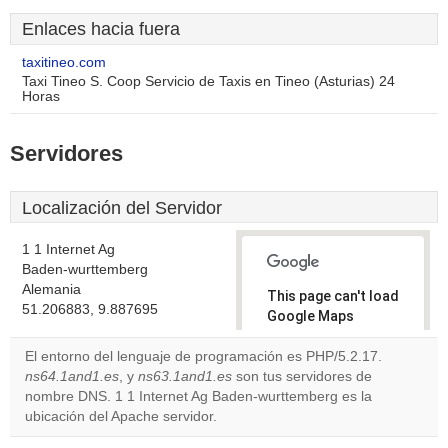
Enlaces hacia fuera
taxitineo.com
Taxi Tineo S. Coop Servicio de Taxis en Tineo (Asturias) 24
Horas
Servidores
Localización del Servidor
1 1 Internet Ag
Baden-wurttemberg
Alemania
This page can't load
51.206883, 9.887695
Google Maps
correctly.
El entorno del lenguaje de programación es PHP/5.2.17.
ns64.1and1.es
, y
ns63.1and1.es
son tus servidores de
Do you
OK
nombre DNS. 1 1 Internet Ag Baden-wurttemberg es la
own this
website?
ubicación del Apache servidor.