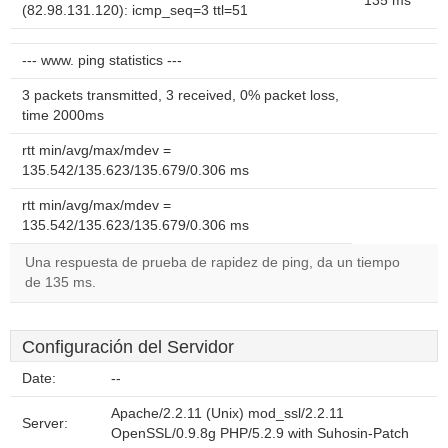
135 ms
(82.98.131.120): icmp_seq=3 ttl=51
--- www. ping statistics ---
3 packets transmitted, 3 received, 0% packet loss,
time 2000ms
rtt min/avg/max/mdev =
135.542/135.623/135.679/0.306 ms
rtt min/avg/max/mdev =
135.542/135.623/135.679/0.306 ms
Una respuesta de prueba de rapidez de ping, da un tiempo
de 135 ms.
Configuración del Servidor
Date:
--
Apache/2.2.11 (Unix) mod_ssl/2.2.11
Server:
OpenSSL/0.9.8g PHP/5.2.9 with Suhosin-Patch