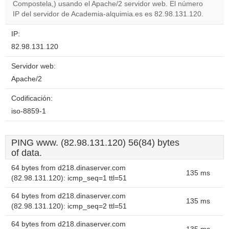
website?
Compostela,) usando el Apache/2 servidor web. El número
IP del servidor de Academia-alquimia.es es 82.98.131.120.
IP:
82.98.131.120
Servidor web:
Apache/2
Codificación:
iso-8859-1
PING www. (82.98.131.120) 56(84) bytes
of data.
64 bytes from d218.dinaserver.com
135 ms
(82.98.131.120): icmp_seq=1 ttl=51
64 bytes from d218.dinaserver.com
135 ms
(82.98.131.120): icmp_seq=2 ttl=51
64 bytes from d218.dinaserver.com