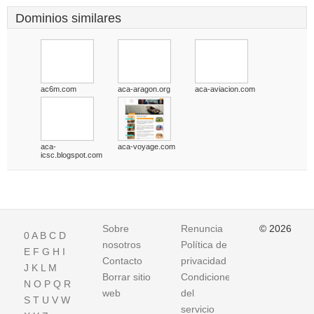
Dominios similares
ac6m.com
aca-aragon.org
aca-aviacion.com
aca-
aca-voyage.com
icsc.blogspot.com
Sobre
Renuncia
© 2026
0
A
B
C
D
nosotros
Política de
E
F
G
H
I
Contacto
privacidad
J
K
L
M
Borrar sitio
Condiciones
N
O
P
Q
R
web
del
S
T
U
V
W
servicio