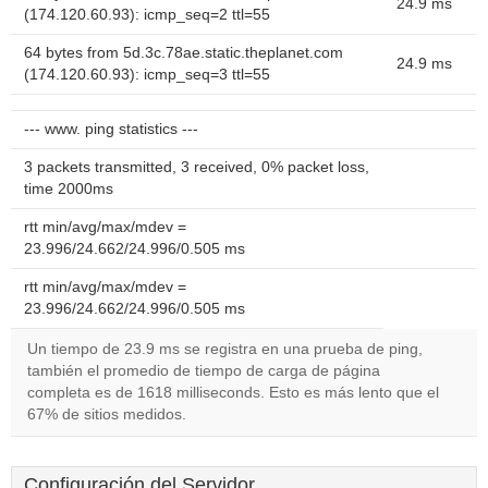
24.9 ms
(174.120.60.93): icmp_seq=2 ttl=55
64 bytes from 5d.3c.78ae.static.theplanet.com
24.9 ms
(174.120.60.93): icmp_seq=3 ttl=55
--- www. ping statistics ---
3 packets transmitted, 3 received, 0% packet loss,
time 2000ms
rtt min/avg/max/mdev =
23.996/24.662/24.996/0.505 ms
rtt min/avg/max/mdev =
23.996/24.662/24.996/0.505 ms
Un tiempo de 23.9 ms se registra en una prueba de ping,
también el promedio de tiempo de carga de página
completa es de 1618 milliseconds. Esto es más lento que el
67% de sitios medidos.
Configuración del Servidor