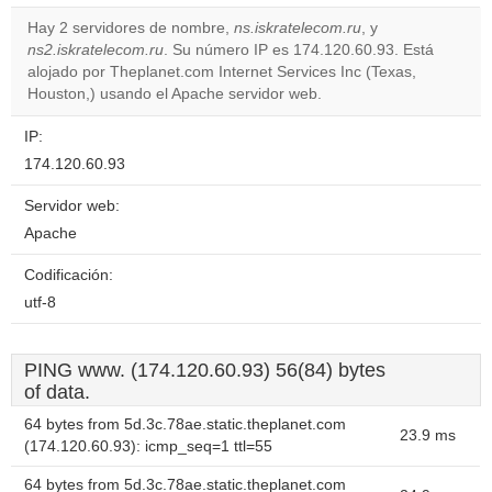
Hay 2 servidores de nombre,
ns.iskratelecom.ru
, y
Do you
ns2.iskratelecom.ru
. Su número IP es 174.120.60.93. Está
OK
own this
alojado por Theplanet.com Internet Services Inc (Texas,
website?
Houston,) usando el Apache servidor web.
IP:
174.120.60.93
Servidor web:
Apache
Codificación:
utf-8
PING www. (174.120.60.93) 56(84) bytes
of data.
64 bytes from 5d.3c.78ae.static.theplanet.com
23.9 ms
(174.120.60.93): icmp_seq=1 ttl=55
64 bytes from 5d.3c.78ae.static.theplanet.com