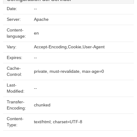
Date:
--
Server:
Apache
Content-
en
language:
Vary:
Accept-Encoding,Cookie,User-Agent
Expires:
--
Cache-
private, must-revalidate, max-age=0
Control:
Last-
--
Modified:
Transfer-
chunked
Encoding:
Content-
text/html; charset=UTF-8
Type: