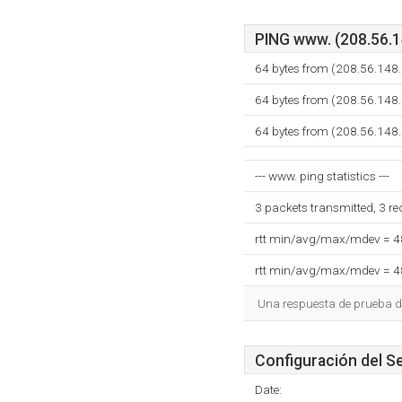
PING www. (208.56.14
64 bytes from (208.56.148.
64 bytes from (208.56.148.
64 bytes from (208.56.148.
--- www. ping statistics ---
3 packets transmitted, 3 r
rtt min/avg/max/mdev = 
rtt min/avg/max/mdev = 
Una respuesta de prueba de
Configuración del S
Date: