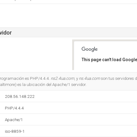
vidor
This page can't load Google
Do you own this website?
 programación es PHP/4.4.4.
ns2.4ua.com
, y
ns.4ua.com
son tus servidores 
ltimore) es la ubicación del Apache/1 servidor.
208.56.148.222
PHP/4.4.4
Apache/1
iso-8859-1