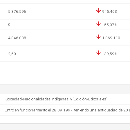
5.376.596
945.463
0
-55,07%
4.846.088
1.869.110
2,60
-39,59%
'Sociedad/Nacionalidades indígenas' y 'Edición/Editoriales'
Entró en funcionamiento el 28-09-1997, teniendo una antigüedad de 20 