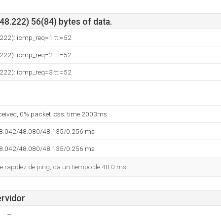
8.222) 56(84) bytes of data.
222): icmp_req=1 ttl=52
222): icmp_req=2 ttl=52
222): icmp_req=3 ttl=52
eceived, 0% packet loss, time 2003ms
48.042/48.080/48.135/0.256 ms
48.042/48.080/48.135/0.256 ms
 rapidez de ping, da un tiempo de 48.0 ms.
ervidor
--