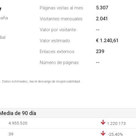
5.307
Páginas vistas al mes
7
paña
2.041
Visitantes mensuales
--
Valor por visitante
ial
€ 1.240,61
Valor estimado
239
Enlaces externos
--
Número de páginas
. Datos estimados, lea el descargo de responsabilidad.
 Media de 90 día
4.955.520
1.220.173
39
-25,40%