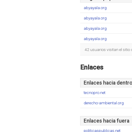
abyayala.org
abyayala.org
abyayala.org
abyayala.org
42 usuarios visitan el siti
Enlaces
Enlaces hacia dentr
tecnopro.net
derecho-ambiental.org
Enlaces hacia fuera
politicaspublicas.net