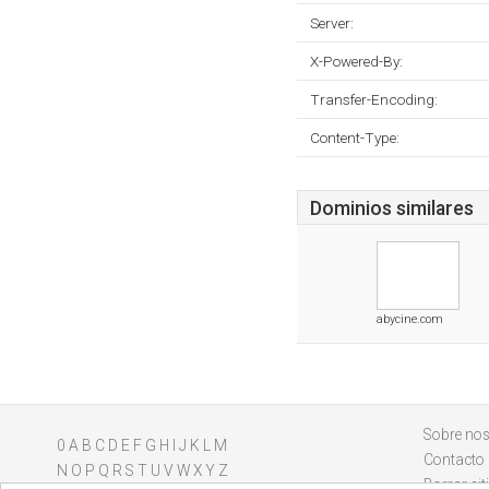
Server:
X-Powered-By:
Transfer-Encoding:
Content-Type:
Dominios similares
abycine.com
Sobre nos
0
A
B
C
D
E
F
G
H
I
J
K
L
M
Contacto
N
O
P
Q
R
S
T
U
V
W
X
Y
Z
Borrar sit