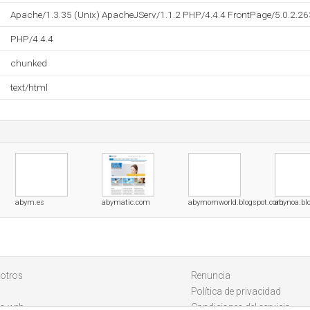
Apache/1.3.35 (Unix) ApacheJServ/1.1.2 PHP/4.4.4 FrontPage/5.0.2.26
PHP/4.4.4
chunked
text/html
abym.es
abymatic.com
abymomworld.blogspot.com
abynoa.bl
otros
Renuncia
Política de privacidad
io web
Condiciones del servicio