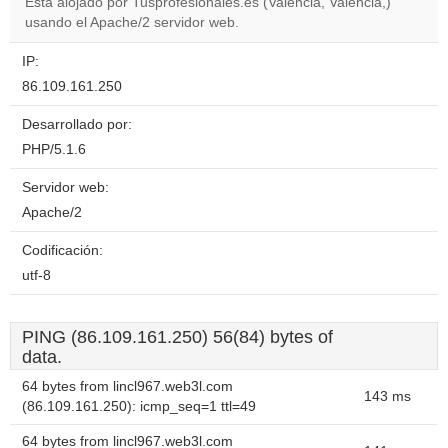
Está alojado por Tusprofesionales.es (Valencia, Valencia,)
usando el Apache/2 servidor web.
IP:
86.109.161.250
Desarrollado por:
PHP/5.1.6
Servidor web:
Apache/2
Codificación:
utf-8
PING (86.109.161.250) 56(84) bytes of
data.
64 bytes from lincl967.web3l.com
143 ms
(86.109.161.250): icmp_seq=1 ttl=49
64 bytes from lincl967.web3l.com