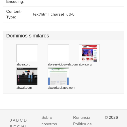
Encoding:
Content-
text/html; charset=utf-8
Type:
Dominios similares
abvea.org
abvserviciosweb.com
abwa.org
abwall.com
abworkspilates.com
Sobre
Renuncia
© 2026
0
A
B
C
D
nosotros
Política de
E
F
G
H
I