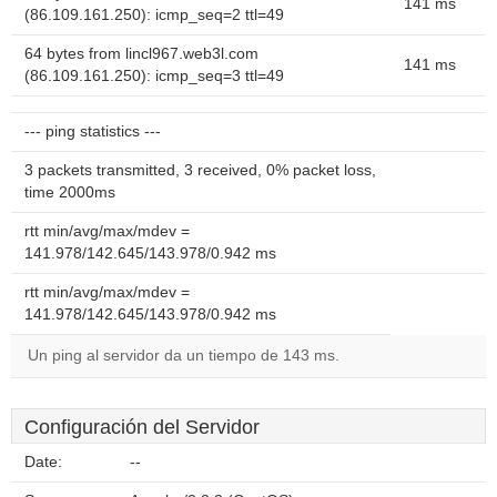
141 ms
(86.109.161.250): icmp_seq=2 ttl=49
64 bytes from lincl967.web3l.com
141 ms
(86.109.161.250): icmp_seq=3 ttl=49
--- ping statistics ---
3 packets transmitted, 3 received, 0% packet loss,
time 2000ms
rtt min/avg/max/mdev =
141.978/142.645/143.978/0.942 ms
rtt min/avg/max/mdev =
141.978/142.645/143.978/0.942 ms
Un ping al servidor da un tiempo de 143 ms.
Configuración del Servidor
Date:
--