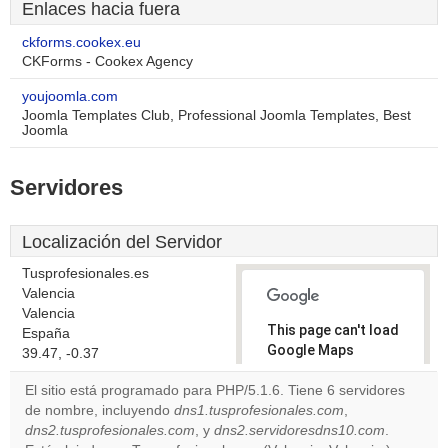
Enlaces hacia fuera
ckforms.cookex.eu
CKForms - Cookex Agency
youjoomla.com
Joomla Templates Club, Professional Joomla Templates, Best
Joomla
Servidores
Localización del Servidor
Tusprofesionales.es
Valencia
Valencia
This page can't load
España
Google Maps
39.47, -0.37
correctly.
El sitio está programado para PHP/5.1.6. Tiene 6 servidores
de nombre, incluyendo
dns1.tusprofesionales.com
,
Do you
OK
dns2.tusprofesionales.com
, y
dns2.servidoresdns10.com
own this
.
website?