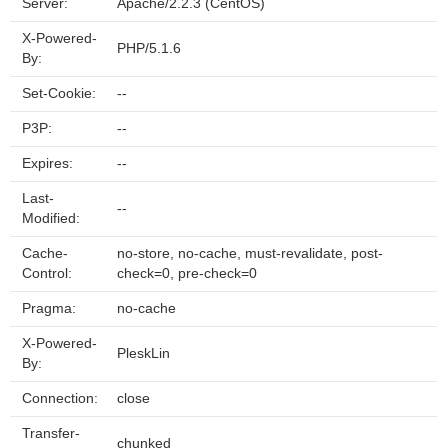
Server:
Apache/2.2.3 (CentOS)
X-Powered-
PHP/5.1.6
By:
Set-Cookie:
--
P3P:
--
Expires:
--
Last-
--
Modified:
Cache-
no-store, no-cache, must-revalidate, post-
Control:
check=0, pre-check=0
Pragma:
no-cache
X-Powered-
PleskLin
By:
Connection:
close
Transfer-
chunked