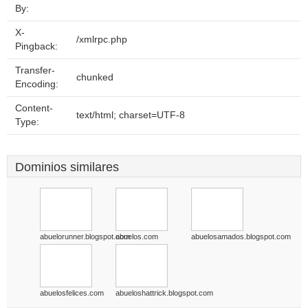
By:
X-
/xmlrpc.php
Pingback:
Transfer-
chunked
Encoding:
Content-
text/html; charset=UTF-8
Type:
Dominios similares
abuelorunner.blogspot.com
abuelos.com
abuelosamados.blogspot.com
abuelosfelices.com
abueloshattrick.blogspot.com