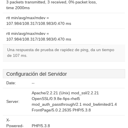
3 packets transmitted, 3 received, 0% packet loss,
time 2000ms
rtt min/avg/max/mdev =
107.984/108.317/108.983/0.470 ms
rtt min/avg/max/mdev =
107.984/108.317/108.983/0.470 ms
Una respuesta de prueba de rapidez de ping, da un tiempo
de 107 ms.
Configuración del Servidor
Date:
--
Apache/2.2.21 (Unix) mod_ssl/2.2.21
OpenSSL/0.9.8e-fips-rhel5
Server:
mod_auth_passthrough/2.1 mod_bwlimited/1.4
FrontPage/5.0.2.2635 PHP/5.3.8
X-
Powered-
PHP/5.3.8