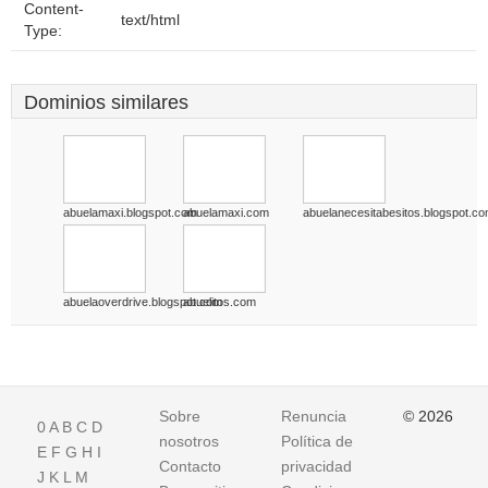
Content-
text/html
Type:
Dominios similares
abuelamaxi.blogspot.com
abuelamaxi.com
abuelanecesitabesitos.blogspot.c
abuelaoverdrive.blogspot.com
abuelitos.com
Sobre
Renuncia
© 2026
0
A
B
C
D
nosotros
Política de
E
F
G
H
I
Contacto
privacidad
J
K
L
M