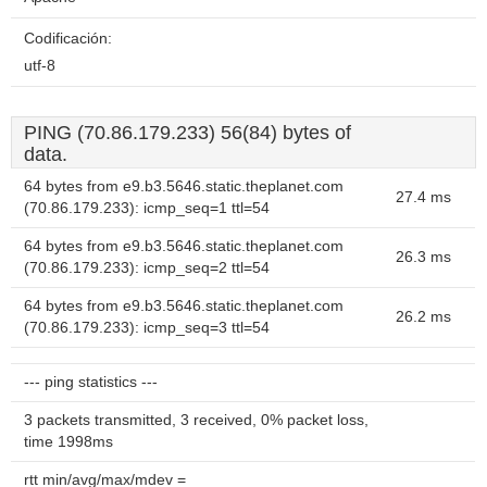
Codificación:
utf-8
PING (70.86.179.233) 56(84) bytes of
data.
64 bytes from e9.b3.5646.static.theplanet.com
27.4 ms
(70.86.179.233): icmp_seq=1 ttl=54
64 bytes from e9.b3.5646.static.theplanet.com
26.3 ms
(70.86.179.233): icmp_seq=2 ttl=54
64 bytes from e9.b3.5646.static.theplanet.com
26.2 ms
(70.86.179.233): icmp_seq=3 ttl=54
--- ping statistics ---
3 packets transmitted, 3 received, 0% packet loss,
time 1998ms
rtt min/avg/max/mdev =