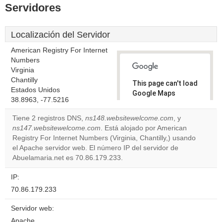
Servidores
Localización del Servidor
American Registry For Internet
Numbers
Virginia
Chantilly
This page can't load
Estados Unidos
Google Maps
38.8963, -77.5216
correctly.
Tiene 2 registros DNS,
ns148.websitewelcome.com
, y
Do you
ns147.websitewelcome.com
. Está alojado por American
OK
own this
Registry For Internet Numbers (Virginia, Chantilly,) usando
website?
el Apache servidor web. El número IP del servidor de
Abuelamaria.net es 70.86.179.233.
IP:
70.86.179.233
Servidor web:
Apache