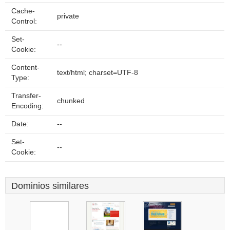
Cache-
private
Control:
Set-
--
Cookie:
Content-
text/html; charset=UTF-8
Type:
Transfer-
chunked
Encoding:
Date:
--
Set-
--
Cookie:
Dominios similares