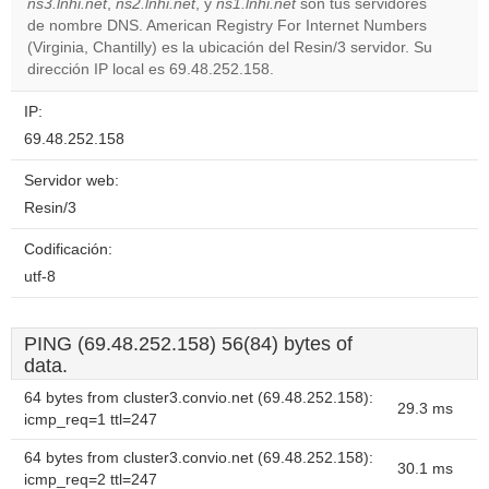
ns3.lnhi.net
,
ns2.lnhi.net
, y
ns1.lnhi.net
son tus servidores
Do you
de nombre DNS. American Registry For Internet Numbers
OK
own this
(Virginia, Chantilly) es la ubicación del Resin/3 servidor. Su
website?
dirección IP local es 69.48.252.158.
IP:
69.48.252.158
Servidor web:
Resin/3
Codificación:
utf-8
PING (69.48.252.158) 56(84) bytes of
data.
64 bytes from cluster3.convio.net (69.48.252.158):
29.3 ms
icmp_req=1 ttl=247
64 bytes from cluster3.convio.net (69.48.252.158):
30.1 ms
icmp_req=2 ttl=247