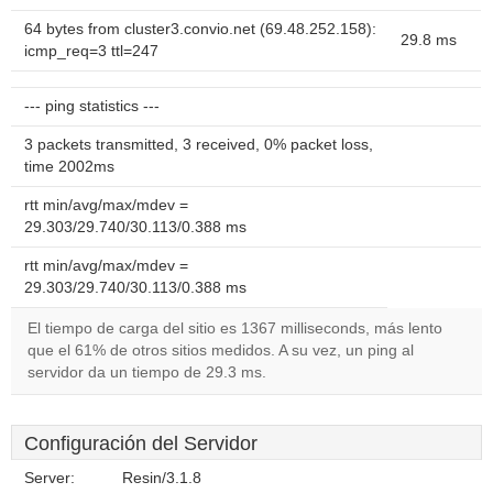
64 bytes from cluster3.convio.net (69.48.252.158):
29.8 ms
icmp_req=3 ttl=247
--- ping statistics ---
3 packets transmitted, 3 received, 0% packet loss,
time 2002ms
rtt min/avg/max/mdev =
29.303/29.740/30.113/0.388 ms
rtt min/avg/max/mdev =
29.303/29.740/30.113/0.388 ms
El tiempo de carga del sitio es 1367 milliseconds, más lento
que el 61% de otros sitios medidos. A su vez, un ping al
servidor da un tiempo de 29.3 ms.
Configuración del Servidor
Server:
Resin/3.1.8