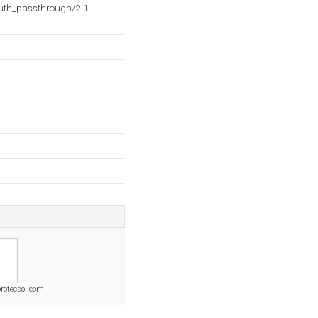
auth_passthrough/2.1
protecsol.com