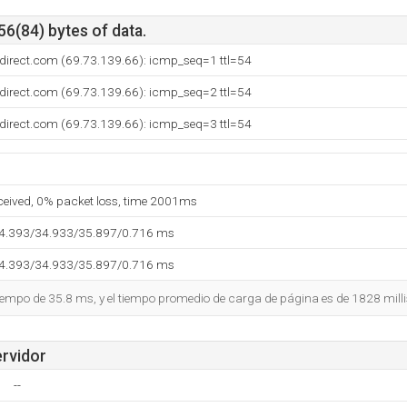
56(84) bytes of data.
direct.com (69.73.139.66): icmp_seq=1 ttl=54
direct.com (69.73.139.66): icmp_seq=2 ttl=54
direct.com (69.73.139.66): icmp_seq=3 ttl=54
eceived, 0% packet loss, time 2001ms
34.393/34.933/35.897/0.716 ms
34.393/34.933/35.897/0.716 ms
tiempo de 35.8 ms, y el tiempo promedio de carga de página es de 1828 mill
ervidor
--