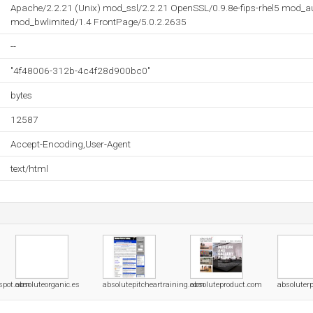
Apache/2.2.21 (Unix) mod_ssl/2.2.21 OpenSSL/0.9.8e-fips-rhel5 mod_
mod_bwlimited/1.4 FrontPage/5.0.2.2635
--
"4f48006-312b-4c4f28d900bc0"
bytes
12587
Accept-Encoding,User-Agent
text/html
gspot.com
absoluteorganic.es
absolutepitcheartraining.com
absoluteproduct.com
absoluter