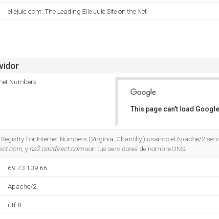
ellejule.com: The Leading Elle Jule Site on the Net
vidor
rnet Numbers
This page can't load Google
Do you own this website?
Registry For Internet Numbers (Virginia, Chantilly,) usando el Apache/2 ser
ect.com
, y
ns2.nocdirect.com
son tus servidores de nombre DNS.
69.73.139.66
Apache/2
utf-8