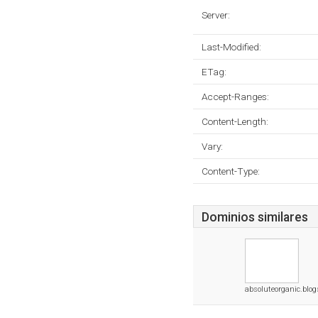
Server:
Last-Modified:
ETag:
Accept-Ranges:
Content-Length:
Vary:
Content-Type:
Dominios similares
absoluteorganic.blo