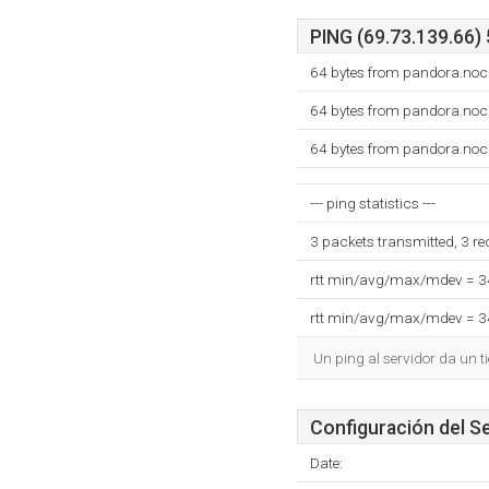
PING (69.73.139.66) 
64 bytes from pandora.noc
64 bytes from pandora.noc
64 bytes from pandora.noc
--- ping statistics ---
3 packets transmitted, 3 r
rtt min/avg/max/mdev = 
rtt min/avg/max/mdev = 
Un ping al servidor da un 
Configuración del S
Date: