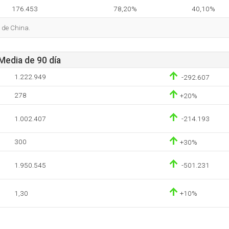
176.453
78,20%
40,10%
 de China.
 Media de 90 día
1.222.949
-292.607
278
+20%
1.002.407
-214.193
300
+30%
1.950.545
-501.231
1,30
+10%