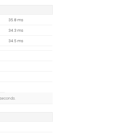
35.8 ms
34.3 ms
34.5 ms
iseconds.