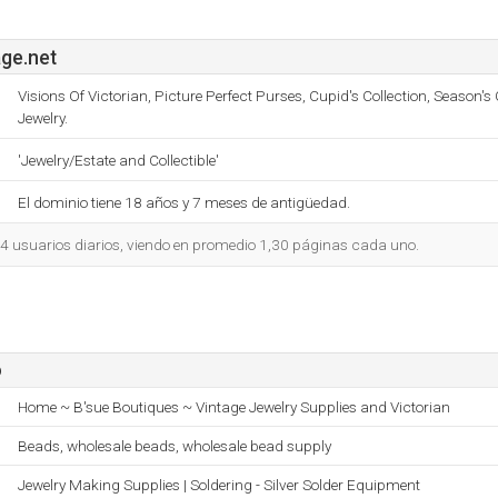
ge.net
Visions Of Victorian, Picture Perfect Purses, Cupid's Collection, Season's
Jewelry.
'Jewelry/Estate and Collectible'
El dominio tiene 18 años y 7 meses de antigüedad.
04 usuarios diarios, viendo en promedio 1,30 páginas cada uno.
o
Home ~ B'sue Boutiques ~ Vintage Jewelry Supplies and Victorian
Beads, wholesale beads, wholesale bead supply
Jewelry Making Supplies | Soldering - Silver Solder Equipment