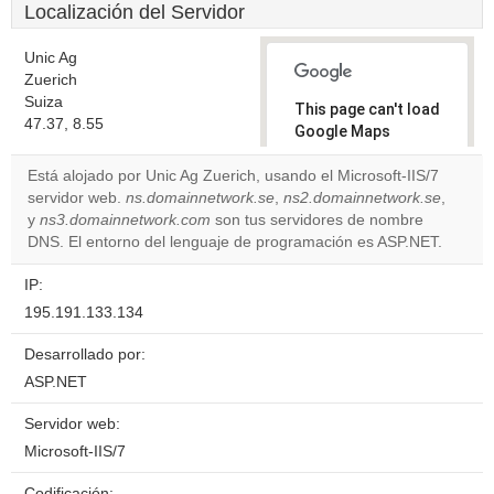
Localización del Servidor
Unic Ag
Zuerich
Suiza
This page can't load
47.37, 8.55
Google Maps
correctly.
Está alojado por Unic Ag Zuerich, usando el Microsoft-IIS/7
servidor web.
ns.domainnetwork.se
,
ns2.domainnetwork.se
,
Do you
OK
y
ns3.domainnetwork.com
son tus servidores de nombre
own this
website?
DNS. El entorno del lenguaje de programación es ASP.NET.
IP:
195.191.133.134
Desarrollado por:
ASP.NET
Servidor web:
Microsoft-IIS/7
Codificación: