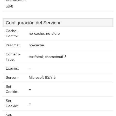
utf-8
Configuración del Servidor
Cache-
no-cache, no-store
Control:
Pragma:
no-cache
Content-
text/html; charset=utf-8
Type:
Expires:
--
Server:
Microsoft-IIS/7.5
Set-
--
Cookie:
Set-
--
Cookie:
Set-