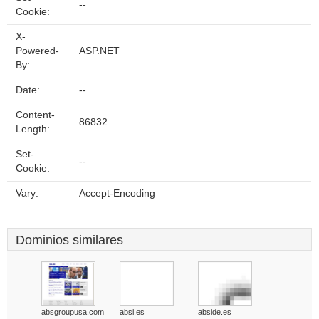
--
Cookie:
X-
Powered-
ASP.NET
By:
Date:
--
Content-
86832
Length:
Set-
--
Cookie:
Vary:
Accept-Encoding
Dominios similares
absgroupusa.com
absi.es
abside.es