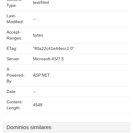
text/html
Type:
Last-
--
Modified:
Accept-
bytes
Ranges:
ETag:
"80a22c41e44ecc1:0"
Server:
Microsoft-IIS/7.5
X-
Powered-
ASP.NET
By:
Date:
--
Content-
4548
Length:
Dominios similares