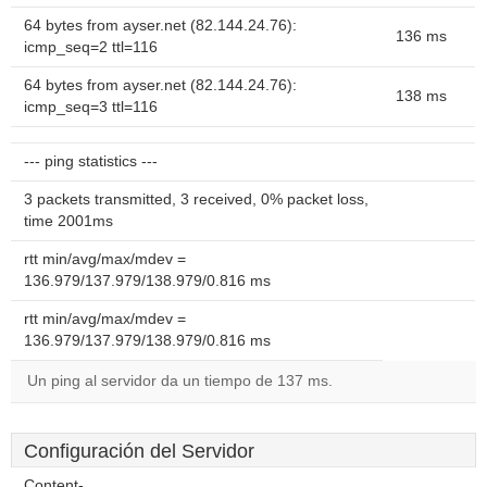
64 bytes from ayser.net (82.144.24.76):
136 ms
icmp_seq=2 ttl=116
64 bytes from ayser.net (82.144.24.76):
138 ms
icmp_seq=3 ttl=116
--- ping statistics ---
3 packets transmitted, 3 received, 0% packet loss,
time 2001ms
rtt min/avg/max/mdev =
136.979/137.979/138.979/0.816 ms
rtt min/avg/max/mdev =
136.979/137.979/138.979/0.816 ms
Un ping al servidor da un tiempo de 137 ms.
Configuración del Servidor
Content-