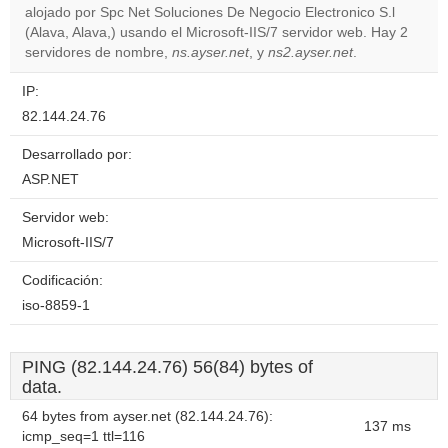
Do you
alojado por Spc Net Soluciones De Negocio Electronico S.l
OK
own this
(Alava, Alava,) usando el Microsoft-IIS/7 servidor web. Hay 2
website?
servidores de nombre,
ns.ayser.net
, y
ns2.ayser.net
.
IP:
82.144.24.76
Desarrollado por:
ASP.NET
Servidor web:
Microsoft-IIS/7
Codificación:
iso-8859-1
PING (82.144.24.76) 56(84) bytes of
data.
64 bytes from ayser.net (82.144.24.76):
137 ms
icmp_seq=1 ttl=116