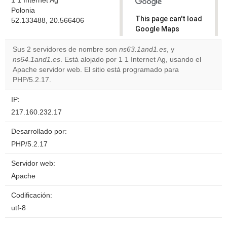
1 1 Internet Ag
Polonia
This page can't load
52.133488, 20.566406
Google Maps
correctly.
Sus 2 servidores de nombre son
ns63.1and1.es
, y
ns64.1and1.es
. Está alojado por 1 1 Internet Ag, usando el
Do you
OK
Apache servidor web. El sitio está programado para
own this
website?
PHP/5.2.17.
IP:
217.160.232.17
Desarrollado por:
PHP/5.2.17
Servidor web:
Apache
Codificación:
utf-8