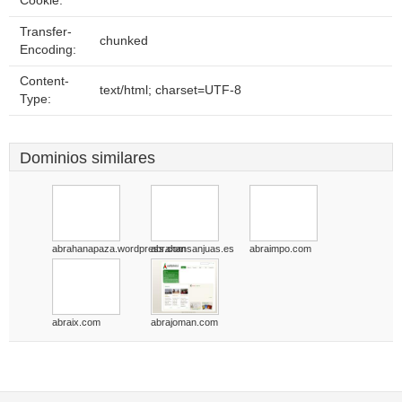
Cookie:
Transfer-
chunked
Encoding:
Content-
text/html; charset=UTF-8
Type:
Dominios similares
abrahanapaza.wordpress.com
abrahansanjuas.es
abraimpo.com
abraix.com
abrajoman.com