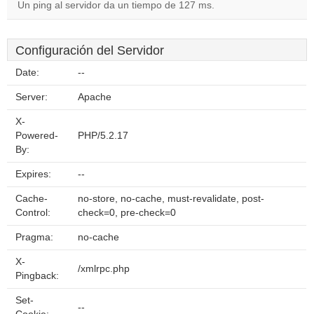
Un ping al servidor da un tiempo de 127 ms.
Configuración del Servidor
Date:
--
Server:
Apache
X-
Powered-
PHP/5.2.17
By:
Expires:
--
Cache-
no-store, no-cache, must-revalidate, post-
Control:
check=0, pre-check=0
Pragma:
no-cache
X-
/xmlrpc.php
Pingback:
Set-
--