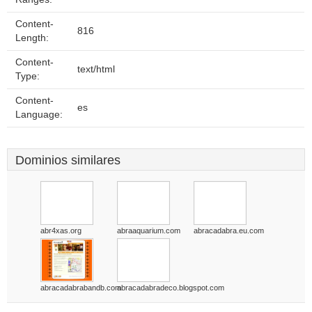
Content-
816
Length:
Content-
text/html
Type:
Content-
es
Language:
Dominios similares
abr4xas.org
abraaquarium.com
abracadabra.eu.com
abracadabrabandb.com
abracadabradeco.blogspot.com