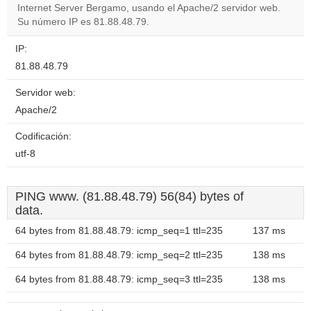
OK
Internet Server Bergamo, usando el Apache/2 servidor web.
own this
website?
Su número IP es 81.88.48.79.
IP:
81.88.48.79
Servidor web:
Apache/2
Codificación:
utf-8
PING www. (81.88.48.79) 56(84) bytes of
data.
64 bytes from 81.88.48.79: icmp_seq=1 ttl=235
137 ms
64 bytes from 81.88.48.79: icmp_seq=2 ttl=235
138 ms
64 bytes from 81.88.48.79: icmp_seq=3 ttl=235
138 ms