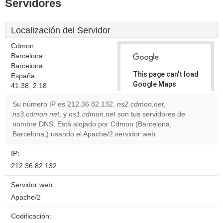
Servidores
Localización del Servidor
Cdmon
Barcelona
Barcelona
This page can't load
España
Google Maps
41.38, 2.18
correctly.
Su número IP es 212.36.82.132.
ns2.cdmon.net
,
ns3.cdmon.net
, y
ns1.cdmon.net
son tus servidores de
Do you
OK
nombre DNS. Está alojado por Cdmon (Barcelona,
own this
website?
Barcelona,) usando el Apache/2 servidor web.
IP:
212.36.82.132
Servidor web:
Apache/2
Codificación: