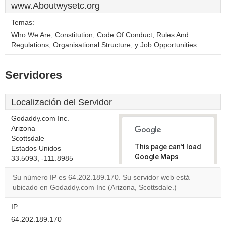
www.Aboutwysetc.org
Temas:
Who We Are, Constitution, Code Of Conduct, Rules And
Regulations, Organisational Structure, y Job Opportunities.
Servidores
Localización del Servidor
Godaddy.com Inc.
Arizona
Scottsdale
This page can't load
Estados Unidos
Google Maps
33.5093, -111.8985
correctly.
Su número IP es 64.202.189.170. Su servidor web está
ubicado en Godaddy.com Inc (Arizona, Scottsdale.)
Do you
OK
own this
website?
IP:
64.202.189.170