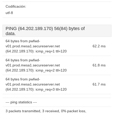
Codificación:
utf-8
PING (64.202.189.170) 56(84) bytes of
data.
64 bytes from pwfwd-
v01.prod.mesa1.secureserver.net
62.2 ms
(64.202.189.170): icmp_req=1 ttl=120
64 bytes from pwfwd-
v01.prod.mesa1.secureserver.net
61.8 ms
(64.202.189.170): icmp_req=2 ttl=120
64 bytes from pwfwd-
v01.prod.mesa1.secureserver.net
61.7 ms
(64.202.189.170): icmp_req=3 ttl=120
--- ping statistics ---
3 packets transmitted, 3 received, 0% packet loss,