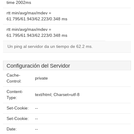
time 2002ms
rtt min/avg/max/mdev =
61.795/61.943/62.223/0.348 ms
rtt min/avg/max/mdev =
61.795/61.943/62.223/0.348 ms
Un ping al servidor da un tiempo de 62.2 ms.
Configuración del Servidor
Cache-
private
Control:
Content-
text/html; Charset=utf-8
Type:
Set-Cookie:
--
Set-Cookie:
--
Date:
--