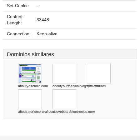
Set-Cookie:
--
Content-
33448
Length:
Connection:
Keep-alive
Dominios similares
aboutyosemite.com
aboutyourfashion.blogspot.com
abouza.com
abouzaturismorural.com
aboveboardelectronics.com