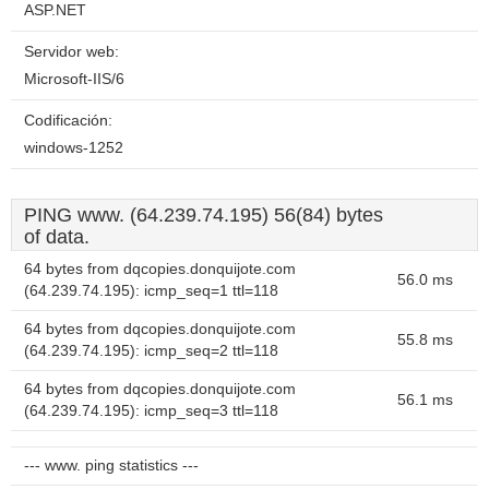
ASP.NET
Servidor web:
Microsoft-IIS/6
Codificación:
windows-1252
PING www. (64.239.74.195) 56(84) bytes
of data.
64 bytes from dqcopies.donquijote.com
56.0 ms
(64.239.74.195): icmp_seq=1 ttl=118
64 bytes from dqcopies.donquijote.com
55.8 ms
(64.239.74.195): icmp_seq=2 ttl=118
64 bytes from dqcopies.donquijote.com
56.1 ms
(64.239.74.195): icmp_seq=3 ttl=118
--- www. ping statistics ---