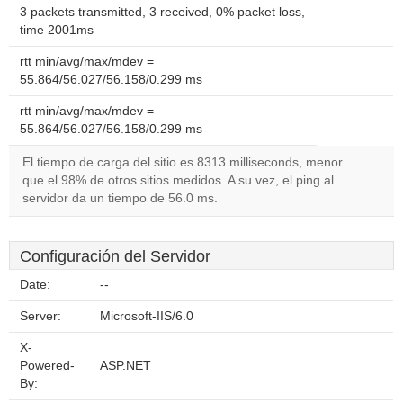
3 packets transmitted, 3 received, 0% packet loss,
time 2001ms
rtt min/avg/max/mdev =
55.864/56.027/56.158/0.299 ms
rtt min/avg/max/mdev =
55.864/56.027/56.158/0.299 ms
El tiempo de carga del sitio es 8313 milliseconds, menor
que el 98% de otros sitios medidos. A su vez, el ping al
servidor da un tiempo de 56.0 ms.
Configuración del Servidor
Date:
--
Server:
Microsoft-IIS/6.0
X-
Powered-
ASP.NET
By: