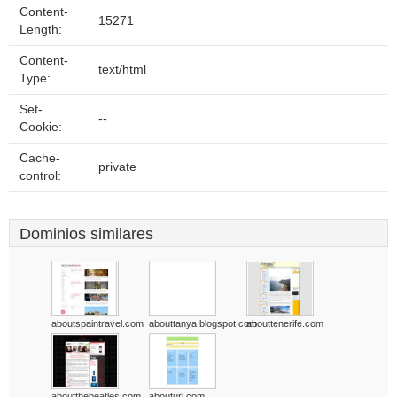
Content-
15271
Length:
Content-
text/html
Type:
Set-
--
Cookie:
Cache-
private
control:
Dominios similares
aboutspaintravel.com
abouttanya.blogspot.com
abouttenerife.com
aboutthebeatles.com
abouturl.com