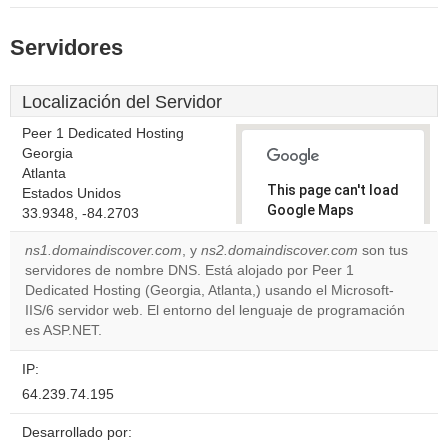
Servidores
Localización del Servidor
Peer 1 Dedicated Hosting
Georgia
Atlanta
This page can't load
Estados Unidos
Google Maps
33.9348, -84.2703
correctly.
ns1.domaindiscover.com
, y
ns2.domaindiscover.com
son tus
servidores de nombre DNS. Está alojado por Peer 1
Do you
OK
Dedicated Hosting (Georgia, Atlanta,) usando el Microsoft-
own this
website?
IIS/6 servidor web. El entorno del lenguaje de programación
es ASP.NET.
IP:
64.239.74.195
Desarrollado por: