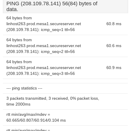
PING (208.109.78.141) 56(84) bytes of
data.
64 bytes from
linhost263.prod.mesa1.secureserver.net
60.8 ms
(208.109.78.141): icmp_seq=1 ttl=56
64 bytes from
linhost263.prod.mesa1.secureserver.net
60.6 ms
(208.109.78.141): icmp_seq=2 ttl=56
64 bytes from
linhost263.prod.mesa1.secureserver.net
60.9 ms
(208.109.78.141): icmp_seq=3 ttl=56
--- ping statistics ---
3 packets transmitted, 3 received, 0% packet loss,
time 2000ms
rtt min/avg/max/mdev =
60.665/60.807/60.914/0.104 ms
rtt min/avg/max/mdev =