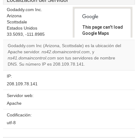
Localización del Servidor
Godaddy.com Inc.
Arizona
Scottsdale
This page can't load
Estados Unidos
Google Maps
33.5093, -111.8985
correctly.
Godaddy.com Inc (Arizona, Scottsdale) es la ubicación del
Apache servidor.
ns42.domaincontrol.com
, y
Do you
OK
ns41.domaincontrol.com
son tus servidores de nombre
own this
website?
DNS. Su número IP es 208.109.78.141.
IP:
208.109.78.141
Servidor web:
Apache
Codificación:
utf-8