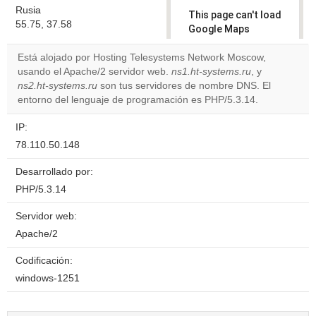
Rusia
This page can't load
55.75, 37.58
Google Maps
correctly.
Está alojado por Hosting Telesystems Network Moscow,
usando el Apache/2 servidor web.
ns1.ht-systems.ru
, y
Do you
OK
ns2.ht-systems.ru
son tus servidores de nombre DNS. El
own this
website?
entorno del lenguaje de programación es PHP/5.3.14.
IP:
78.110.50.148
Desarrollado por:
PHP/5.3.14
Servidor web:
Apache/2
Codificación:
windows-1251