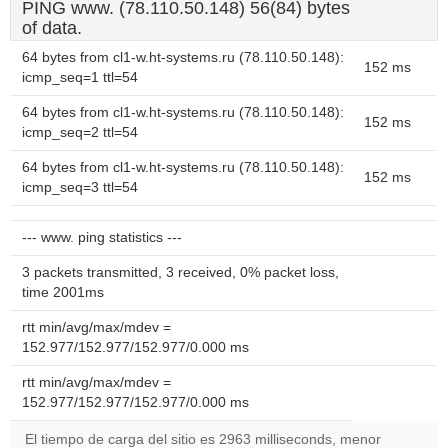
PING www. (78.110.50.148) 56(84) bytes
of data.
64 bytes from cl1-w.ht-systems.ru (78.110.50.148):
152 ms
icmp_seq=1 ttl=54
64 bytes from cl1-w.ht-systems.ru (78.110.50.148):
152 ms
icmp_seq=2 ttl=54
64 bytes from cl1-w.ht-systems.ru (78.110.50.148):
152 ms
icmp_seq=3 ttl=54
--- www. ping statistics ---
3 packets transmitted, 3 received, 0% packet loss,
time 2001ms
rtt min/avg/max/mdev =
152.977/152.977/152.977/0.000 ms
rtt min/avg/max/mdev =
152.977/152.977/152.977/0.000 ms
El tiempo de carga del sitio es 2963 milliseconds, menor