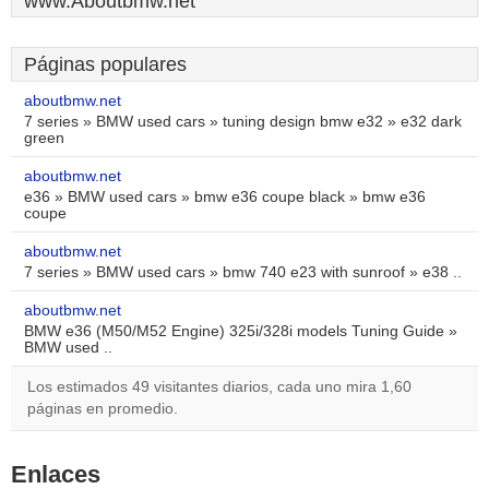
www.Aboutbmw.net
Páginas populares
aboutbmw.net
7 series » BMW used cars » tuning design bmw e32 » e32 dark
green
aboutbmw.net
e36 » BMW used cars » bmw e36 coupe black » bmw e36
coupe
aboutbmw.net
7 series » BMW used cars » bmw 740 e23 with sunroof » e38 ..
aboutbmw.net
BMW e36 (M50/M52 Engine) 325i/328i models Tuning Guide »
BMW used ..
Los estimados 49 visitantes diarios, cada uno mira 1,60
páginas en promedio.
Enlaces