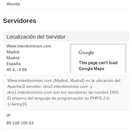
Aborda
Servidores
Localización del Servidor
Www.interdominios.com
Madrid
Madrid
This page can't load
España
Google Maps
40.4, -3.68
correctly.
Www.interdominios.com (Madrid, Madrid) es la ubicación del
Apache/2 servidor.
dns2.interdominios.com
, y
Do you
OK
dns1.interdominios.com
son tus servidores de nombre DNS.
own this
website?
El entorno del lenguaje de programación es PHP/5.2.6-
1+lenny16.
IP:
89.248.100.63