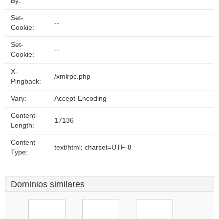
By:
Set-
--
Cookie:
Set-
--
Cookie:
X-
/xmlrpc.php
Pingback:
Vary:
Accept-Encoding
Content-
17136
Length:
Content-
text/html; charset=UTF-8
Type:
Dominios similares