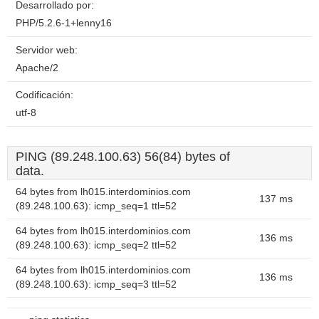
Desarrollado por:
PHP/5.2.6-1+lenny16
Servidor web:
Apache/2
Codificación:
utf-8
PING (89.248.100.63) 56(84) bytes of
data.
64 bytes from lh015.interdominios.com
137 ms
(89.248.100.63): icmp_seq=1 ttl=52
64 bytes from lh015.interdominios.com
136 ms
(89.248.100.63): icmp_seq=2 ttl=52
64 bytes from lh015.interdominios.com
136 ms
(89.248.100.63): icmp_seq=3 ttl=52