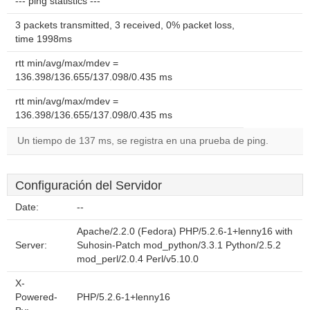
--- ping statistics ---
3 packets transmitted, 3 received, 0% packet loss,
time 1998ms
rtt min/avg/max/mdev =
136.398/136.655/137.098/0.435 ms
rtt min/avg/max/mdev =
136.398/136.655/137.098/0.435 ms
Un tiempo de 137 ms, se registra en una prueba de ping.
Configuración del Servidor
Date:
--
Apache/2.2.0 (Fedora) PHP/5.2.6-1+lenny16 with
Server:
Suhosin-Patch mod_python/3.3.1 Python/2.5.2
mod_perl/2.0.4 Perl/v5.10.0
X-
Powered-
PHP/5.2.6-1+lenny16