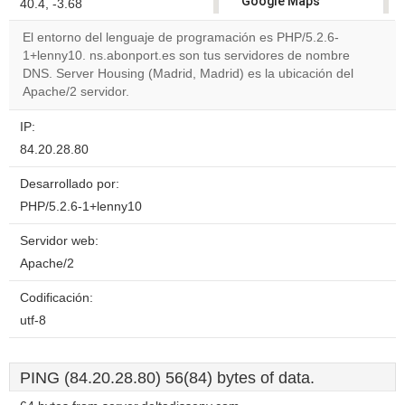
Google Maps
40.4, -3.68
correctly.
El entorno del lenguaje de programación es PHP/5.2.6-
1+lenny10. ns.abonport.es son tus servidores de nombre
Do you
OK
DNS. Server Housing (Madrid, Madrid) es la ubicación del
own this
website?
Apache/2 servidor.
IP:
84.20.28.80
Desarrollado por:
PHP/5.2.6-1+lenny10
Servidor web:
Apache/2
Codificación:
utf-8
PING (84.20.28.80) 56(84) bytes of data.