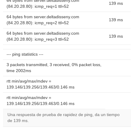
64 bytes from server.deltadisseny.com
139 ms
(84.20.28.80): icmp_req=1 ttl=52
64 bytes from server.deltadisseny.com
139 ms
(84.20.28.80): icmp_req=2 ttl=52
64 bytes from server.deltadisseny.com
139 ms
(84.20.28.80): icmp_req=3 ttl=52
--- ping statistics ---
3 packets transmitted, 3 received, 0% packet loss,
time 2002ms
rtt min/avg/max/mdev =
139.146/139.256/139.463/0.146 ms
rtt min/avg/max/mdev =
139.146/139.256/139.463/0.146 ms
Una respuesta de prueba de rapidez de ping, da un tiempo
de 139 ms.