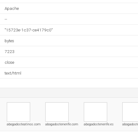
Apache
--
"15723e-1c37-ce4179c0"
bytes
7223
close
text/html
abogadosteatinos.com
abogadostenerife.com
abogadostenerife.es
abogadost