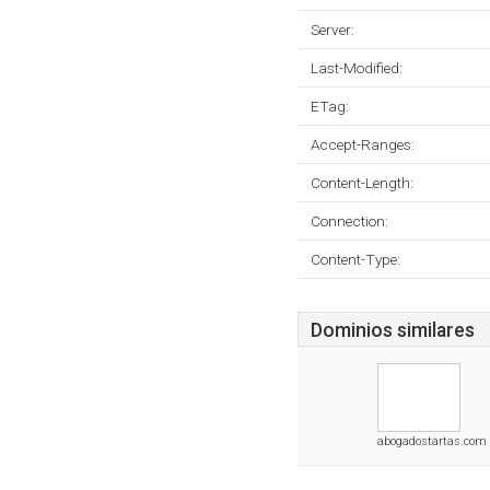
Server:
Last-Modified:
ETag:
Accept-Ranges:
Content-Length:
Connection:
Content-Type:
Dominios similares
abogadostartas.com