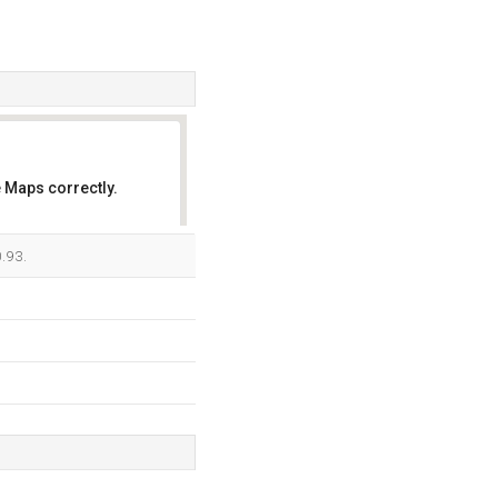
 Maps correctly.
OK
.93.