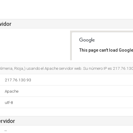
vidor
This page can't load Google
Do you own this website?
(Almeria, Rioja,) usando el Apache servidor web. Su número IP es 217.76.130
217.76.130.93
Apache
utf-8
ervidor
--