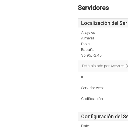
Servidores
Localización del Ser
Arsys.es
Almeria
Rioja
España
36.95, -2.45
Está alojado por Arsys.es 
IP:
Servidor web:
Codificación:
Configuración del S
Date: