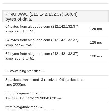
PING www. (212.142.132.37) 56(84)
bytes of data.
64 bytes from alt.guebs.com (212.142.132.37):
129 ms
icmp_seq=1 ttl=51
64 bytes from alt.guebs.com (212.142.132.37):
128 ms
icmp_seq=2 ttl=51
64 bytes from alt.guebs.com (212.142.132.37):
128 ms
icmp_seq=3 ttl=51
--- www. ping statistics ---
3 packets transmitted, 3 received, 0% packet loss,
time 2000ms
rtt min/avg/max/mdev =
128.980/129.313/129.980/0.628 ms
rtt min/avg/max/mdev =