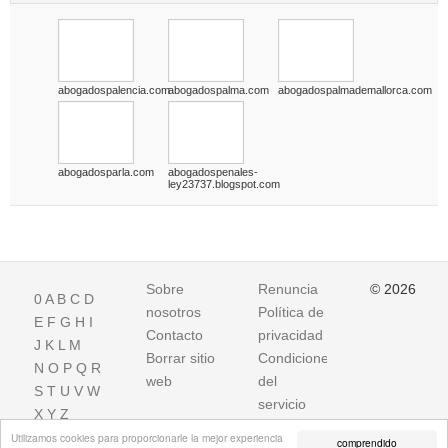
abogadospalencia.com
abogadospalma.com
abogadospalmademallorca.com
abogadosparla.com
abogadospenales-
ley23737.blogspot.com
Sobre
Renuncia
© 2026
0
A
B
C
D
nosotros
Política de
E
F
G
H
I
Contacto
privacidad
J
K
L
M
Borrar sitio
Condiciones
N
O
P
Q
R
web
del
S
T
U
V
W
servicio
X
Y
Z
Utilizamos cookies para proporcionarle la mejor experiencia
comprendido