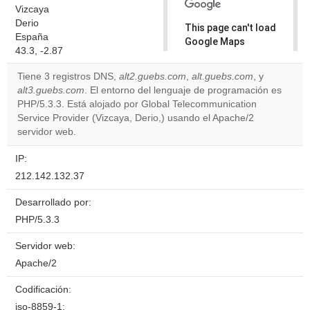
Vizcaya
Derio
This page can't load
España
Google Maps
43.3, -2.87
correctly.
Tiene 3 registros DNS,
alt2.guebs.com
,
alt.guebs.com
, y
Do you
alt3.guebs.com
. El entorno del lenguaje de programación es
OK
own this
PHP/5.3.3. Está alojado por Global Telecommunication
website?
Service Provider (Vizcaya, Derio,) usando el Apache/2
servidor web.
IP:
212.142.132.37
Desarrollado por:
PHP/5.3.3
Servidor web:
Apache/2
Codificación:
iso-8859-1;