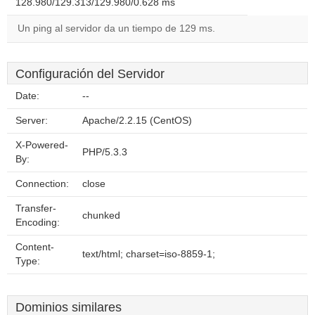
128.980/129.313/129.980/0.628 ms
Un ping al servidor da un tiempo de 129 ms.
Configuración del Servidor
Date:
--
Server:
Apache/2.2.15 (CentOS)
X-Powered-
PHP/5.3.3
By:
Connection:
close
Transfer-
chunked
Encoding:
Content-
text/html; charset=iso-8859-1;
Type:
Dominios similares