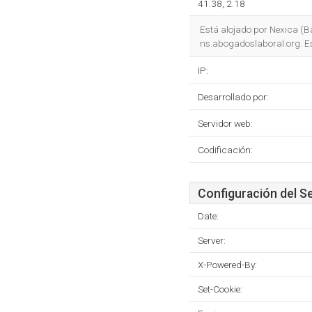
41.38, 2.18
Está alojado por Nexica (B
ns.abogadoslaboral.org. Es
IP:
Desarrollado por:
Servidor web:
Codificación:
Configuración del S
Date:
Server:
X-Powered-By:
Set-Cookie: