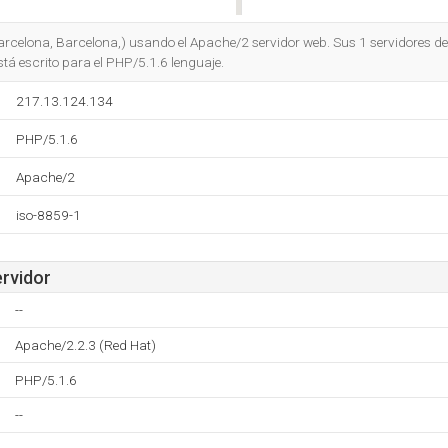
Do you own this website?
arcelona, Barcelona,) usando el Apache/2 servidor web. Sus 1 servidores 
tá escrito para el PHP/5.1.6 lenguaje.
217.13.124.134
PHP/5.1.6
Apache/2
iso-8859-1
ervidor
--
Apache/2.2.3 (Red Hat)
PHP/5.1.6
--