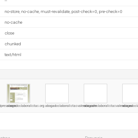
--
no-store, no-cache, must-revalidate, post-check=0, pre-check=0
no-cache
close
chunked
text/html
dpress.com
abogadoslaboralistas.org
abogadoslaboralistasvalencia.com
abogadoslaboralistasvalencia.es
abogadosl