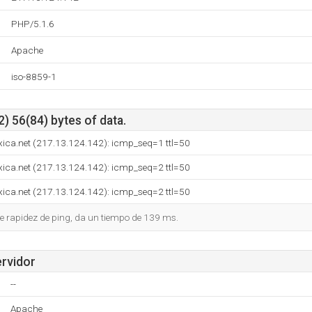
PHP/5.1.6
Apache
iso-8859-1
) 56(84) bytes of data.
ica.net (217.13.124.142): icmp_seq=1 ttl=50
ica.net (217.13.124.142): icmp_seq=2 ttl=50
ica.net (217.13.124.142): icmp_seq=2 ttl=50
e rapidez de ping, da un tiempo de 139 ms.
ervidor
--
Apache