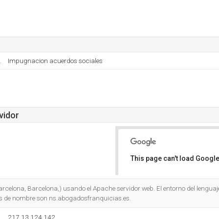
.
Impugnacion acuerdos sociales
vidor
This page can't load Google
Do you own this website?
arcelona, Barcelona,) usando el Apache servidor web. El entorno del lengu
es de nombre son ns.abogadosfranquicias.es.
217.13.124.142