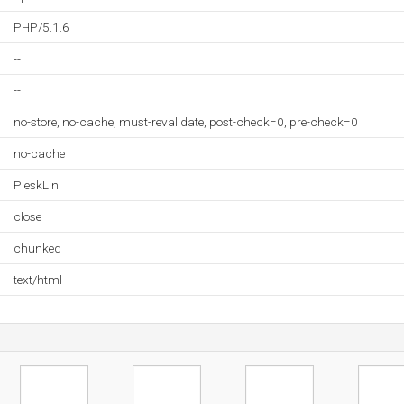
PHP/5.1.6
--
--
no-store, no-cache, must-revalidate, post-check=0, pre-check=0
no-cache
PleskLin
close
chunked
text/html