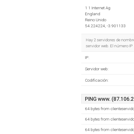
1 1 Internet Ag
England
Reino Unido
54.224224, -3.901133
Hay 2 servidores de nombr
servidor web. El número I
IP:
Servidor web:
Codificación:
PING www. (87.106.20
64 bytes from clienteservi
64 bytes from clienteservi
64 bytes from clienteservi