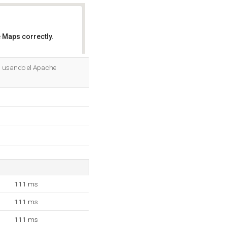
 Maps correctly.
OK
d, usando el Apache
111 ms
111 ms
111 ms