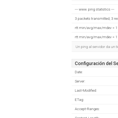
--- www. ping statistics ---
3 packets transmitted, 3 r
rtt min/avg/max/mdev = 
rtt min/avg/max/mdev = 
Un ping al servidor da un 
Configuración del S
Date:
Server:
Last-Modified:
ETag:
Accept-Ranges: