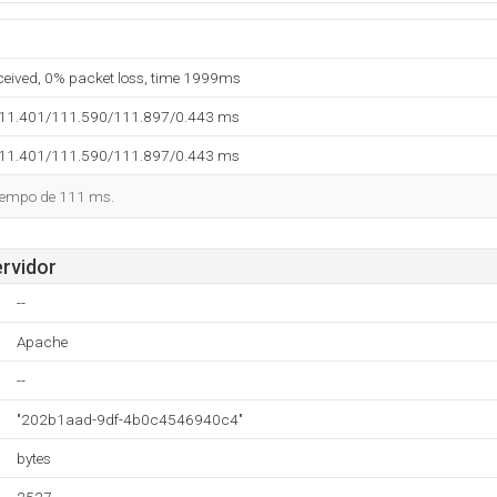
eceived, 0% packet loss, time 1999ms
111.401/111.590/111.897/0.443 ms
111.401/111.590/111.897/0.443 ms
tiempo de 111 ms.
ervidor
--
Apache
--
"202b1aad-9df-4b0c4546940c4"
bytes