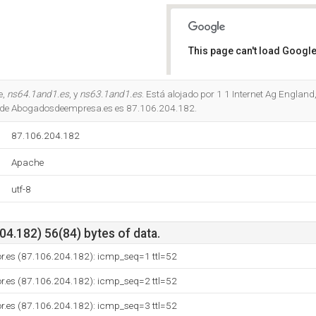
This page can't load Google
Do you own this website?
e,
ns64.1and1.es
, y
ns63.1and1.es
. Está alojado por 1 1 Internet Ag Englan
P de Abogadosdeempresa.es es 87.106.204.182.
87.106.204.182
Apache
utf-8
4.182) 56(84) bytes of data.
dor.es (87.106.204.182): icmp_seq=1 ttl=52
dor.es (87.106.204.182): icmp_seq=2 ttl=52
dor.es (87.106.204.182): icmp_seq=3 ttl=52