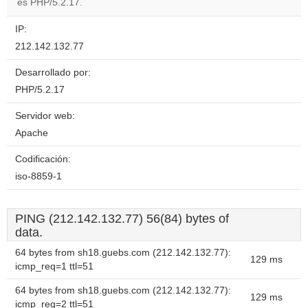
es PHP/5.2.17.
IP:
212.142.132.77
Desarrollado por:
PHP/5.2.17
Servidor web:
Apache
Codificación:
iso-8859-1
PING (212.142.132.77) 56(84) bytes of
data.
64 bytes from sh18.guebs.com (212.142.132.77):
129 ms
icmp_req=1 ttl=51
64 bytes from sh18.guebs.com (212.142.132.77):
129 ms
icmp_req=2 ttl=51