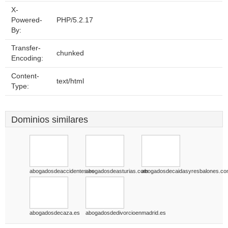
X-
Powered-
PHP/5.2.17
By:
Transfer-
chunked
Encoding:
Content-
text/html
Type:
Dominios similares
abogadosdeaccidentes.es
abogadosdeasturias.com
abogadosdecaidasyresbalones.c
abogadosdecaza.es
abogadosdedivorcioenmadrid.es