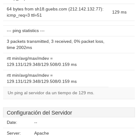
64 bytes from sh18.guebs.com (212.142.132.77):
129 ms
icmp_req=3 ttl=51
--- ping statistics ---
3 packets transmitted, 3 received, 0% packet loss,
time 2002ms
rtt min/avg/max/mdev =
129.131/129.348/129.508/0.159 ms
rtt min/avg/max/mdev =
129.131/129.348/129.508/0.159 ms
Un ping al servidor da un tiempo de 129 ms.
Configuración del Servidor
Date:
--
Server:
Apache