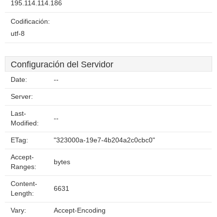
195.114.114.186
Codificación:
utf-8
Configuración del Servidor
Date:
--
Server:
Last-
--
Modified:
ETag:
"323000a-19e7-4b204a2c0cbc0"
Accept-
bytes
Ranges:
Content-
6631
Length:
Vary:
Accept-Encoding