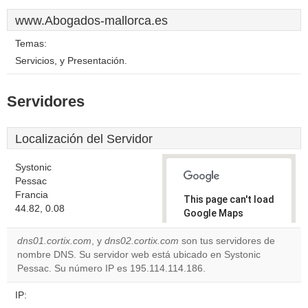
www.Abogados-mallorca.es
Temas:
Servicios, y Presentación.
Servidores
Localización del Servidor
Systonic
Pessac
Francia
This page can't load
44.82, 0.08
Google Maps
correctly.
dns01.cortix.com
, y
dns02.cortix.com
son tus servidores de
nombre DNS. Su servidor web está ubicado en Systonic
Do you
OK
Pessac. Su número IP es 195.114.114.186.
own this
website?
IP: