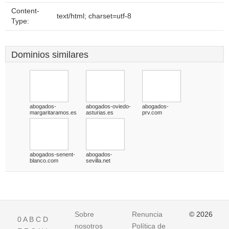
Content-
text/html; charset=utf-8
Type:
Dominios similares
abogados-
abogados-oviedo-
abogados-
margaritaramos.es
asturias.es
prv.com
abogados-senent-
abogados-
blanco.com
sevilla.net
Sobre
Renuncia
© 2026
0
A
B
C
D
nosotros
Política de