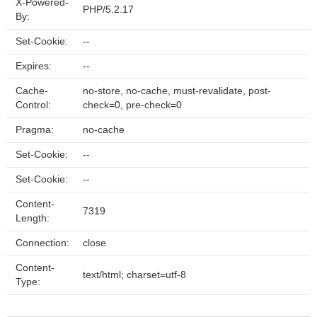
X-Powered-
PHP/5.2.17
By:
Set-Cookie:
--
Expires:
--
Cache-
no-store, no-cache, must-revalidate, post-
Control:
check=0, pre-check=0
Pragma:
no-cache
Set-Cookie:
--
Set-Cookie:
--
Content-
7319
Length:
Connection:
close
Content-
text/html; charset=utf-8
Type: