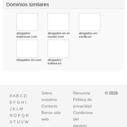
Dominios similares
abogados-
abogados-en-el-
abogados-en-
empresas.com
mundo.com
sevilla.es
abogados-en.com
abogados-
enlinea.es
Sobre
Renuncia
© 2026
0
A
B
C
D
nosotros
Política de
E
F
G
H
I
Contacto
privacidad
J
K
L
M
Borrar sitio
Condiciones
N
O
P
Q
R
web
del
S
T
U
V
W
servicio