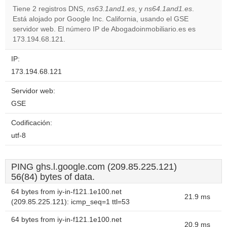
Tiene 2 registros DNS,
ns63.1and1.es
, y
ns64.1and1.es
.
Está alojado por Google Inc. California, usando el GSE
Do you
OK
servidor web. El número IP de Abogadoinmobiliario.es es
own this
website?
173.194.68.121.
IP:
173.194.68.121
Servidor web:
GSE
Codificación:
utf-8
PING ghs.l.google.com (209.85.225.121)
56(84) bytes of data.
64 bytes from iy-in-f121.1e100.net
21.9 ms
(209.85.225.121): icmp_seq=1 ttl=53
64 bytes from iy-in-f121.1e100.net
20.9 ms