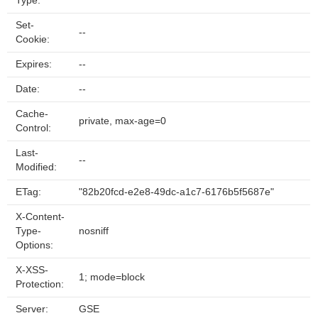
Type:
Set-
--
Cookie:
Expires:
--
Date:
--
Cache-
private, max-age=0
Control:
Last-
--
Modified:
ETag:
"82b20fcd-e2e8-49dc-a1c7-6176b5f5687e"
X-Content-
Type-
nosniff
Options:
X-XSS-
1; mode=block
Protection:
Server:
GSE