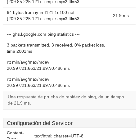
(209.85.225.121): icmp_seq=2 ttl=53
64 bytes from iy-in-f121.1e100.net
21.9 ms
(209.85.225.121): icmp_seq=3 ttl=53
--- ghs.l.google.com ping statistics ---
3 packets transmitted, 3 received, 0% packet loss,
time 2001ms
rtt min/avg/max/mdev =
20.997/21.663/21.997/0.486 ms
rtt min/avg/max/mdev =
20.997/21.663/21.997/0.486 ms
Una respuesta de prueba de rapidez de ping, da un tiempo
de 21.9 ms.
Configuración del Servidor
Content-
text/html; charset=UTF-8