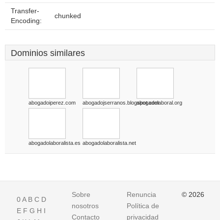
Transfer-
chunked
Encoding:
Dominios similares
abogadoiperez.com
abogadojserranos.blogspot.com
abogadolaboral.org
abogadolaboralista.es
abogadolaboralista.net
Sobre
Renuncia
© 2026
0
A
B
C
D
nosotros
Política de
E
F
G
H
I
Contacto
privacidad