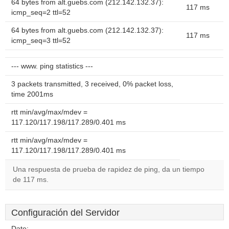
64 bytes from alt.guebs.com (212.142.132.37):
117 ms
icmp_seq=2 ttl=52
64 bytes from alt.guebs.com (212.142.132.37):
117 ms
icmp_seq=3 ttl=52
--- www. ping statistics ---
3 packets transmitted, 3 received, 0% packet loss,
time 2001ms
rtt min/avg/max/mdev =
117.120/117.198/117.289/0.401 ms
rtt min/avg/max/mdev =
117.120/117.198/117.289/0.401 ms
Una respuesta de prueba de rapidez de ping, da un tiempo
de 117 ms.
Configuración del Servidor
Date:
--