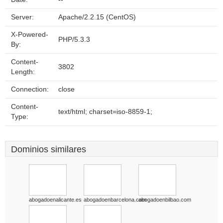
Server:
Apache/2.2.15 (CentOS)
X-Powered-
PHP/5.3.3
By:
Content-
3802
Length:
Connection:
close
Content-
text/html; charset=iso-8859-1;
Type:
Dominios similares
abogadoenalicante.es
abogadoenbarcelona.com
abogadoenbilbao.com