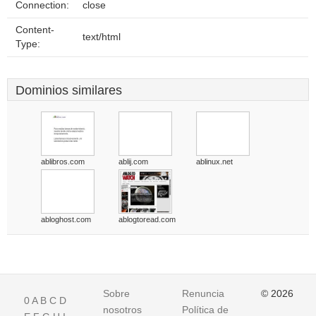
Connection:
close
Content-
text/html
Type:
Dominios similares
ablibros.com
ablij.com
ablinux.net
abloghost.com
ablogtoread.com
Sobre
Renuncia
© 2026
0
A
B
C
D
nosotros
Política de