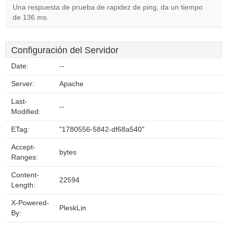
Una respuesta de prueba de rapidez de ping, da un tiempo
de 136 ms.
Configuración del Servidor
Date:
--
Server:
Apache
Last-
--
Modified:
ETag:
"1780556-5842-df68a540"
Accept-
bytes
Ranges:
Content-
22594
Length:
X-Powered-
PleskLin
By: