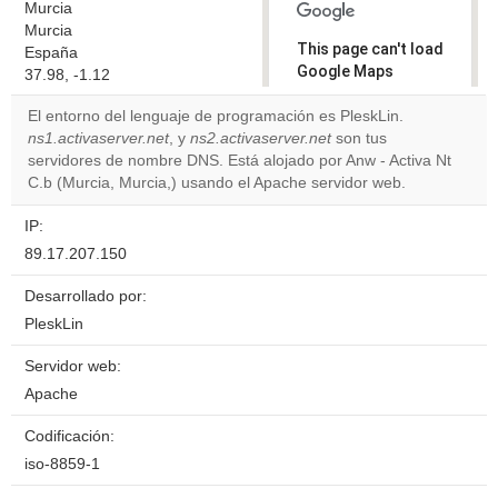
Murcia
Murcia
This page can't load
España
Google Maps
37.98, -1.12
correctly.
El entorno del lenguaje de programación es PleskLin.
ns1.activaserver.net
, y
ns2.activaserver.net
son tus
Do you
OK
servidores de nombre DNS. Está alojado por Anw - Activa Nt
own this
website?
C.b (Murcia, Murcia,) usando el Apache servidor web.
IP:
89.17.207.150
Desarrollado por:
PleskLin
Servidor web:
Apache
Codificación:
iso-8859-1