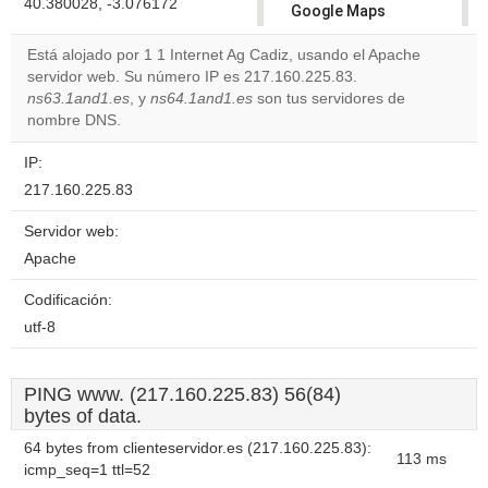
40.380028, -3.076172
Google Maps
correctly.
Está alojado por 1 1 Internet Ag Cadiz, usando el Apache
servidor web. Su número IP es 217.160.225.83.
Do you
OK
ns63.1and1.es
, y
ns64.1and1.es
son tus servidores de
own this
website?
nombre DNS.
IP:
217.160.225.83
Servidor web:
Apache
Codificación:
utf-8
PING www. (217.160.225.83) 56(84)
bytes of data.
64 bytes from clienteservidor.es (217.160.225.83):
113 ms
icmp_seq=1 ttl=52