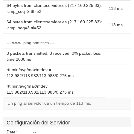
64 bytes from clienteservidor.es (217.160.225.83):
113 ms
icmp_seq=2 ttl=52
64 bytes from clienteservidor.es (217.160.225.83):
113 ms
icmp_seq=3 ttl=52
--- www. ping statistics ---
3 packets transmitted, 3 received, 0% packet loss,
time 2000ms
rtt min/avg/max/mdev =
113.982/113.982/113.983/0.275 ms
rtt min/avg/max/mdev =
113.982/113.982/113.983/0.275 ms
Un ping al servidor da un tiempo de 113 ms.
Configuración del Servidor
Date:
--