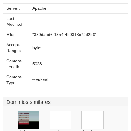
Server:
Apache
Last-
--
Modified:
ETag:
"380daed6-13a4-4b0318c72d2b6"
Accept-
bytes
Ranges:
Content-
5028
Length:
Content-
text/html
Type:
Dominios similares