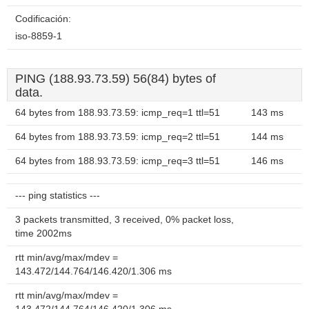
Codificación:
iso-8859-1
PING (188.93.73.59) 56(84) bytes of
data.
64 bytes from 188.93.73.59: icmp_req=1 ttl=51
143 ms
64 bytes from 188.93.73.59: icmp_req=2 ttl=51
144 ms
64 bytes from 188.93.73.59: icmp_req=3 ttl=51
146 ms
--- ping statistics ---
3 packets transmitted, 3 received, 0% packet loss,
time 2002ms
rtt min/avg/max/mdev =
143.472/144.764/146.420/1.306 ms
rtt min/avg/max/mdev =