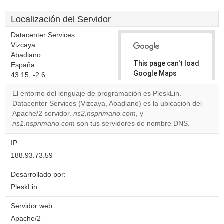
Localización del Servidor
Datacenter Services
Vizcaya
Abadiano
This page can't load
España
Google Maps
43.15, -2.6
correctly.
El entorno del lenguaje de programación es PleskLin.
Datacenter Services (Vizcaya, Abadiano) es la ubicación del
Do you
OK
Apache/2 servidor.
ns2.nsprimario.com
, y
own this
website?
ns1.nsprimario.com
son tus servidores de nombre DNS.
IP:
188.93.73.59
Desarrollado por:
PleskLin
Servidor web:
Apache/2