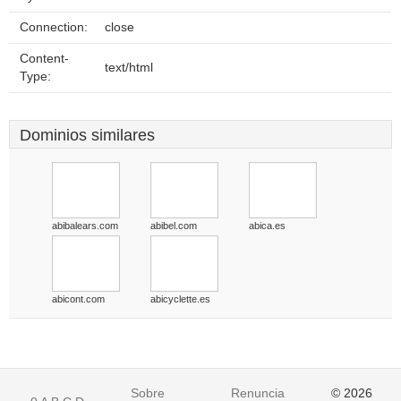
Connection:
close
Content-
text/html
Type:
Dominios similares
abibalears.com
abibel.com
abica.es
abicont.com
abicyclette.es
Sobre
Renuncia
© 2026