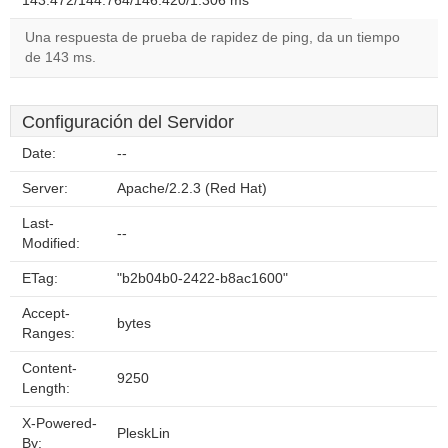
143.472/144.764/146.420/1.306 ms
Una respuesta de prueba de rapidez de ping, da un tiempo
de 143 ms.
Configuración del Servidor
Date:
--
Server:
Apache/2.2.3 (Red Hat)
Last-
--
Modified:
ETag:
"b2b04b0-2422-b8ac1600"
Accept-
bytes
Ranges:
Content-
9250
Length:
X-Powered-
PleskLin
By: