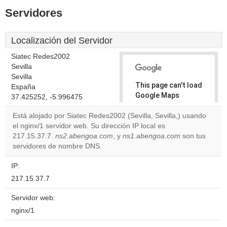
Servidores
Localización del Servidor
Siatec Redes2002
Sevilla
Sevilla
This page can't load
España
Google Maps
37.425252, -5.996475
correctly.
Está alojado por Siatec Redes2002 (Sevilla, Sevilla,) usando
el nginx/1 servidor web. Su dirección IP local es
Do you
OK
217.15.37.7.
ns2.abengoa.com
, y
ns1.abengoa.com
own this
son tus
website?
servidores de nombre DNS.
IP:
217.15.37.7
Servidor web:
nginx/1