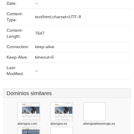
Date:
--
Content-
text/html;charset=UTF-8
Type:
Content-
7647
Length:
Connection:
keep-alive
Keep-Alive:
timeout=5
Last-
--
Modified:
Dominios similares
abengoa.com
abengoa.es
abengoabioenergia.es