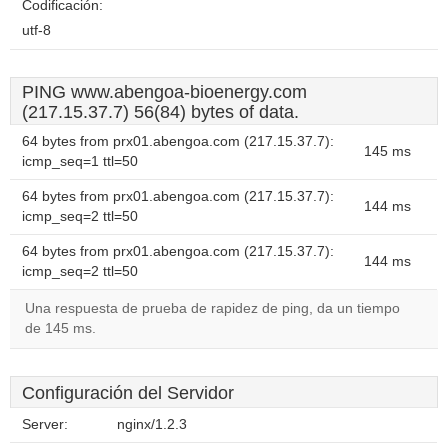
Codificación:
utf-8
PING www.abengoa-bioenergy.com
(217.15.37.7) 56(84) bytes of data.
64 bytes from prx01.abengoa.com (217.15.37.7):
145 ms
icmp_seq=1 ttl=50
64 bytes from prx01.abengoa.com (217.15.37.7):
144 ms
icmp_seq=2 ttl=50
64 bytes from prx01.abengoa.com (217.15.37.7):
144 ms
icmp_seq=2 ttl=50
Una respuesta de prueba de rapidez de ping, da un tiempo
de 145 ms.
Configuración del Servidor
Server:
nginx/1.2.3