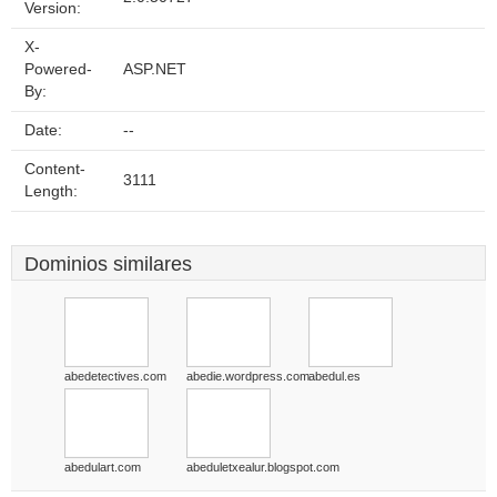
Version:
X-
Powered-
ASP.NET
By:
Date:
--
Content-
3111
Length:
Dominios similares
abedetectives.com
abedie.wordpress.com
abedul.es
abedulart.com
abeduletxealur.blogspot.com