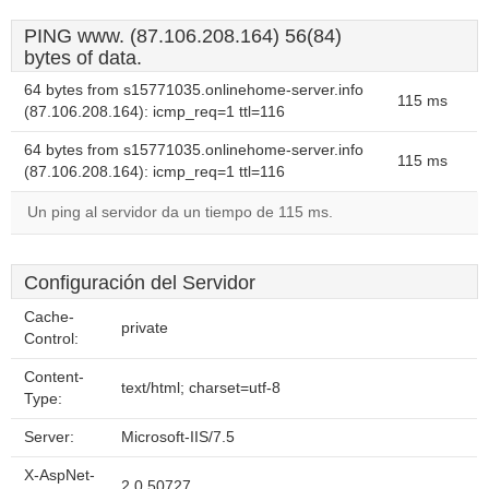
PING www. (87.106.208.164) 56(84)
bytes of data.
64 bytes from s15771035.onlinehome-server.info
115 ms
(87.106.208.164): icmp_req=1 ttl=116
64 bytes from s15771035.onlinehome-server.info
115 ms
(87.106.208.164): icmp_req=1 ttl=116
Un ping al servidor da un tiempo de 115 ms.
Configuración del Servidor
Cache-
private
Control:
Content-
text/html; charset=utf-8
Type:
Server:
Microsoft-IIS/7.5
X-AspNet-
2.0.50727