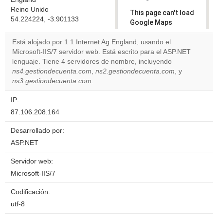
Reino Unido
This page can't load
54.224224, -3.901133
Google Maps
correctly.
Está alojado por 1 1 Internet Ag England, usando el
Microsoft-IIS/7 servidor web. Está escrito para el ASP.NET
Do you
OK
lenguaje. Tiene 4 servidores de nombre, incluyendo
own this
website?
ns4.gestiondecuenta.com
,
ns2.gestiondecuenta.com
, y
ns3.gestiondecuenta.com
.
IP:
87.106.208.164
Desarrollado por:
ASP.NET
Servidor web:
Microsoft-IIS/7
Codificación:
utf-8