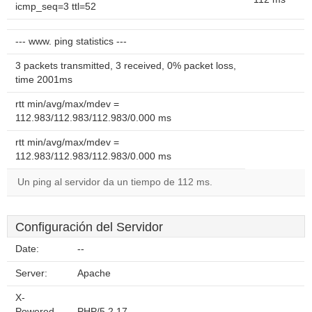
icmp_seq=3 ttl=52
--- www. ping statistics ---
3 packets transmitted, 3 received, 0% packet loss,
time 2001ms
rtt min/avg/max/mdev =
112.983/112.983/112.983/0.000 ms
rtt min/avg/max/mdev =
112.983/112.983/112.983/0.000 ms
Un ping al servidor da un tiempo de 112 ms.
Configuración del Servidor
Date:
--
Server:
Apache
X-
Powered-
PHP/5.2.17