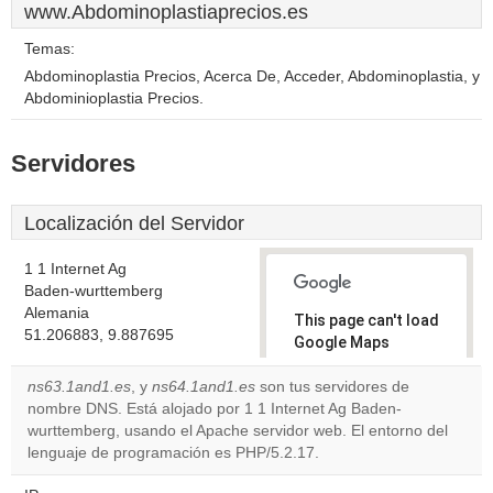
www.Abdominoplastiaprecios.es
Temas:
Abdominoplastia Precios, Acerca De, Acceder, Abdominoplastia, y
Abdominioplastia Precios.
Servidores
Localización del Servidor
1 1 Internet Ag
Baden-wurttemberg
Alemania
This page can't load
51.206883, 9.887695
Google Maps
correctly.
ns63.1and1.es
, y
ns64.1and1.es
son tus servidores de
nombre DNS. Está alojado por 1 1 Internet Ag Baden-
Do you
OK
wurttemberg, usando el Apache servidor web. El entorno del
own this
website?
lenguaje de programación es PHP/5.2.17.