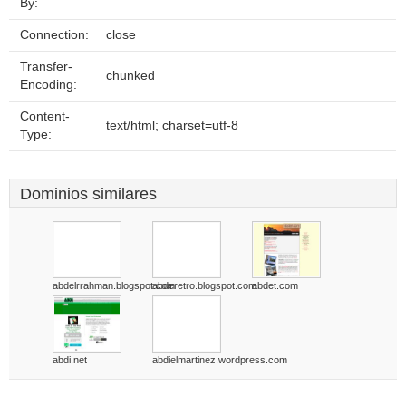
By:
Connection:
close
Transfer-
chunked
Encoding:
Content-
text/html; charset=utf-8
Type:
Dominios similares
abdelrrahman.blogspot.com
abderetro.blogspot.com
abdet.com
abdi.net
abdielmartinez.wordpress.com