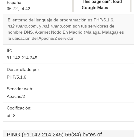
This page can't load
España
Google Maps
36.72, -4.42
correctly.
El entorno del lenguaje de programación es PHP/5.1.6.
ns2.ruano.com
, y
ns1.ruano.com
son tus servidores de
Do you
OK
nombre DNS. Axarnet Nodo En Madrid (Malaga, Malaga) es
own this
website?
la ubicación del Apache/2 servidor.
IP:
91.142.214.245
Desarrollado por:
PHP/5.1.6
Servidor web:
Apache/2
Codificación:
utf-8
PING (91.142.214.245) 56(84) bytes of