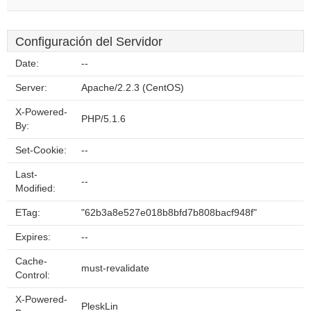
Configuración del Servidor
Date:
--
Server:
Apache/2.2.3 (CentOS)
X-Powered-
PHP/5.1.6
By:
Set-Cookie:
--
Last-
--
Modified:
ETag:
"62b3a8e527e018b8bfd7b808bacf948f"
Expires:
--
Cache-
must-revalidate
Control:
X-Powered-
PleskLin