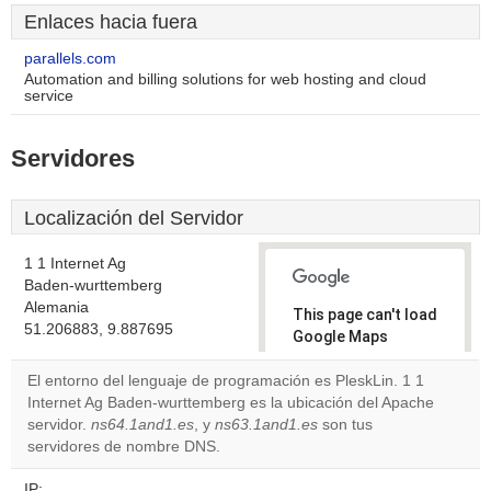
Enlaces hacia fuera
parallels.com
Automation and billing solutions for web hosting and cloud
service
Servidores
Localización del Servidor
1 1 Internet Ag
Baden-wurttemberg
Alemania
This page can't load
51.206883, 9.887695
Google Maps
correctly.
El entorno del lenguaje de programación es PleskLin. 1 1
Internet Ag Baden-wurttemberg es la ubicación del Apache
Do you
OK
servidor.
ns64.1and1.es
, y
ns63.1and1.es
own this
son tus
website?
servidores de nombre DNS.
IP: