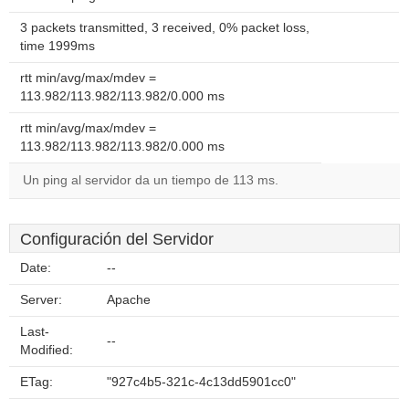
3 packets transmitted, 3 received, 0% packet loss,
time 1999ms
rtt min/avg/max/mdev =
113.982/113.982/113.982/0.000 ms
rtt min/avg/max/mdev =
113.982/113.982/113.982/0.000 ms
Un ping al servidor da un tiempo de 113 ms.
Configuración del Servidor
Date:
--
Server:
Apache
Last-
--
Modified:
ETag:
"927c4b5-321c-4c13dd5901cc0"