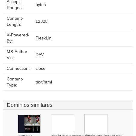
Accept-
bytes
Ranges:
Content-
12828
Length:
X-Powered-
PleskLin
By:
MS-Author-
DAV
Via:
Connection:
close
Content-
text/html
Type:
Dominios similares
abcoaster-
abcobrasascensores.es
abcollective.blogspot.com