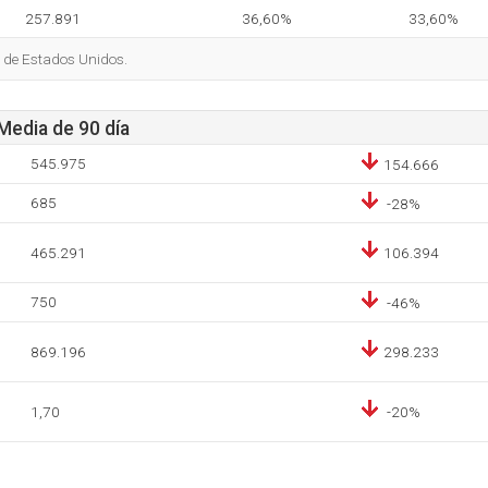
257.891
36,60%
33,60%
s de Estados Unidos.
 Media de 90 día
545.975
154.666
685
-28%
465.291
106.394
750
-46%
869.196
298.233
1,70
-20%