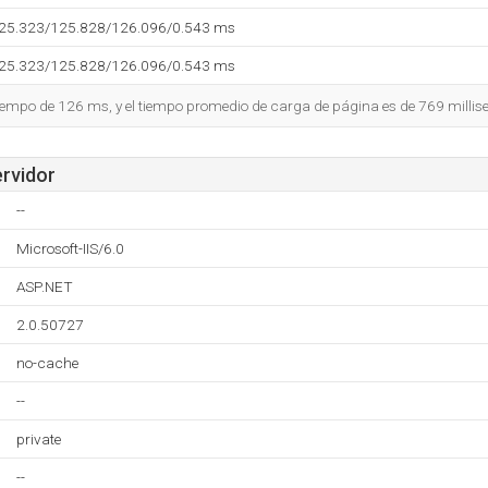
125.323/125.828/126.096/0.543 ms
125.323/125.828/126.096/0.543 ms
tiempo de 126 ms, y el tiempo promedio de carga de página es de 769 millis
ervidor
--
Microsoft-IIS/6.0
ASP.NET
2.0.50727
no-cache
--
private
--