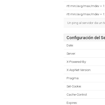
rtt min/avg/max/mdev = 
rtt min/avg/max/mdev = 
Un ping al servidor da un 
Configuración del S
Date:
Server:
X-Powered-By:
X-AspNet-Version:
Pragma:
Set-Cookie:
Cache-Control:
Expires: