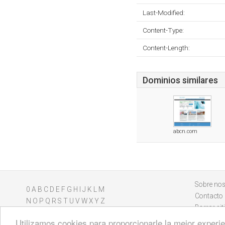
Last-Modified:
Content-Type:
Content-Length:
Dominios similares
abcn.com
Sobre nos
0
A
B
C
D
E
F
G
H
I
J
K
L
M
Contacto
N
O
P
Q
R
S
T
U
V
W
X
Y
Z
Borrar sit
Utilizamos cookies para proporcionarle la mejor experien