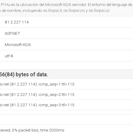
Do you own this website?
 Pl Hu es la ubicación del Microsoft-IIS/6 servidor. El entorno del lenguaje 
es de nombre, incluyendo
ns.forpsi.it
,
ns.forpsi.cn
, y
ns.forpsi.cz
.
81.2.227.114
ASP.NET
Microsoft-IIS/6
utf-8
56(84) bytes of data.
si.net (81.2.227.114): icmp_seq=1 ttl=115
si.net (81.2.227.114): icmp_seq=2 ttl=115
si.net (81.2.227.114): icmp_seq=3 ttl=115
eceived, 0% packet loss, time 2000ms