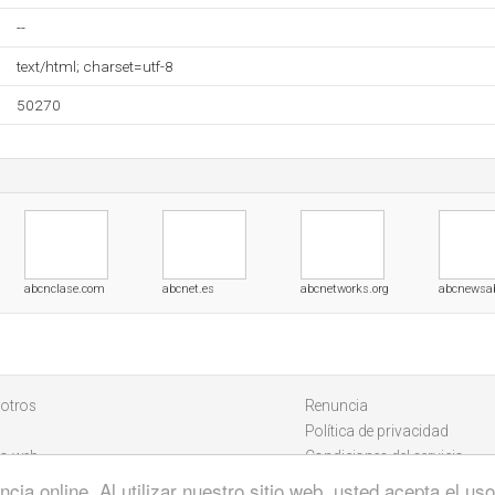
--
text/html; charset=utf-8
50270
abcnclase.com
abcnet.es
abcnetworks.org
abcnewsa
otros
Renuncia
Política de privacidad
io web
Condiciones del servicio
cia online. Al utilizar nuestro sitio web, usted acepta el u