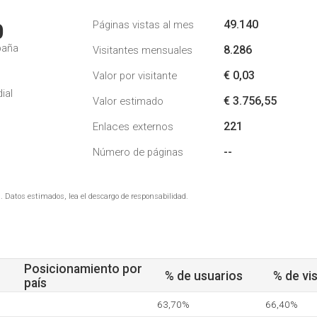
49.140
Páginas vistas al mes
0
paña
8.286
Visitantes mensuales
€ 0,03
Valor por visitante
ial
€ 3.756,55
Valor estimado
221
Enlaces externos
--
Número de páginas
. Datos estimados, lea el descargo de responsabilidad.
Posicionamiento por
% de usuarios
% de vis
país
63,70%
66,40%