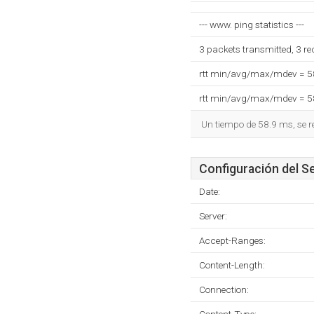
--- www. ping statistics ---
3 packets transmitted, 3 r
rtt min/avg/max/mdev = 
rtt min/avg/max/mdev = 
Un tiempo de 58.9 ms, se r
Configuración del S
Date:
Server:
Accept-Ranges:
Content-Length:
Connection: