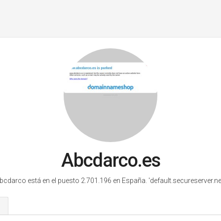
Abcdarco.es
bcdarco está en el puesto 2.701.196 en España.
'default.secureserver.net
s