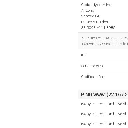
Godaddy.com Inc.
Arizona
Scottsdale
Estados Unidos
33.5093, -111.8985
Su número IP es 72.167.2
(Arizona, Scottsdale) es la
IP:
Servidor web:
Codificación:
PING www. (72.167.23
64 bytes from p3nlh058.shr
64 bytes from p3nlh058.shr
64 bytes from p3nlh058.shr