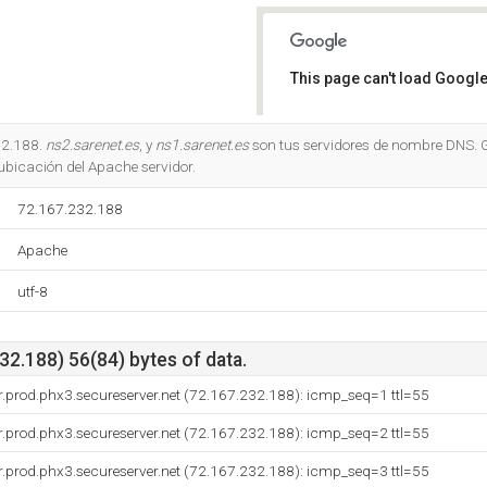
This page can't load Google
Do you own this website?
32.188.
ns2.sarenet.es
, y
ns1.sarenet.es
son tus servidores de nombre DNS.
 ubicación del Apache servidor.
72.167.232.188
Apache
utf-8
2.188) 56(84) bytes of data.
.prod.phx3.secureserver.net (72.167.232.188): icmp_seq=1 ttl=55
.prod.phx3.secureserver.net (72.167.232.188): icmp_seq=2 ttl=55
.prod.phx3.secureserver.net (72.167.232.188): icmp_seq=3 ttl=55