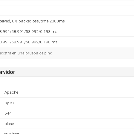
eceived, 0% packet loss, time 2000ms
58.991/58.991/58.992/0.198 ms
58.991/58.991/58.992/0.198 ms
egistra en una prueba de ping.
ervidor
--
Apache
bytes
544
close