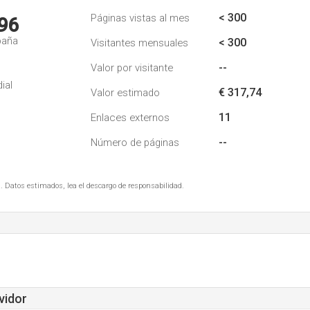
< 300
Páginas vistas al mes
96
paña
< 300
Visitantes mensuales
--
Valor por visitante
ial
€ 317,74
Valor estimado
11
Enlaces externos
--
Número de páginas
. Datos estimados, lea el descargo de responsabilidad.
vidor