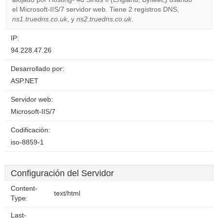
Do you
OK
el Microsoft-IIS/7 servidor web. Tiene 2 registros DNS,
own this
website?
ns1.truedns.co.uk
, y
ns2.truedns.co.uk
.
IP:
94.228.47.26
Desarrollado por:
ASP.NET
Servidor web:
Microsoft-IIS/7
Codificación:
iso-8859-1
Configuración del Servidor
Content-
text/html
Type:
Last-