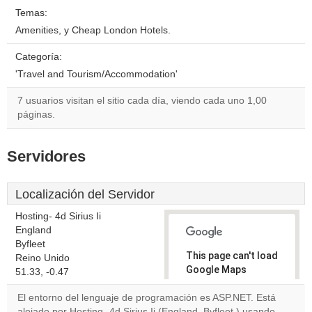
Temas:
Amenities, y Cheap London Hotels.
Categoría:
'Travel and Tourism/Accommodation'
7 usuarios visitan el sitio cada día, viendo cada uno 1,00
páginas.
Servidores
Localización del Servidor
Hosting- 4d Sirius Ii
England
Byfleet
This page can't load
Reino Unido
Google Maps
51.33, -0.47
correctly.
El entorno del lenguaje de programación es ASP.NET. Está
alojado por Hosting- 4d Sirius Ii (England, Byfleet,) usando