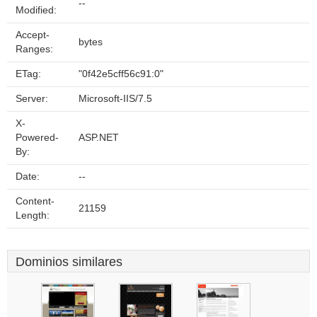
--
Modified:
Accept-
bytes
Ranges:
ETag:
"0f42e5cff56c91:0"
Server:
Microsoft-IIS/7.5
X-
Powered-
ASP.NET
By:
Date:
--
Content-
21159
Length:
Dominios similares