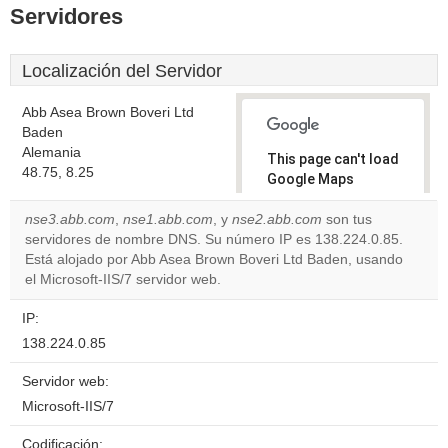
Servidores
Localización del Servidor
Abb Asea Brown Boveri Ltd
Baden
Alemania
This page can't load
48.75, 8.25
Google Maps
correctly.
nse3.abb.com
,
nse1.abb.com
, y
nse2.abb.com
son tus
servidores de nombre DNS. Su número IP es 138.224.0.85.
Do you
OK
Está alojado por Abb Asea Brown Boveri Ltd Baden, usando
own this
website?
el Microsoft-IIS/7 servidor web.
IP:
138.224.0.85
Servidor web:
Microsoft-IIS/7
Codificación: