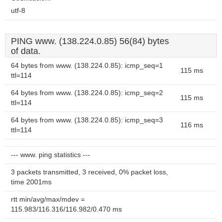
utf-8
PING www. (138.224.0.85) 56(84) bytes
of data.
64 bytes from www. (138.224.0.85): icmp_seq=1
115 ms
ttl=114
64 bytes from www. (138.224.0.85): icmp_seq=2
115 ms
ttl=114
64 bytes from www. (138.224.0.85): icmp_seq=3
116 ms
ttl=114
--- www. ping statistics ---
3 packets transmitted, 3 received, 0% packet loss,
time 2001ms
rtt min/avg/max/mdev =
115.983/116.316/116.982/0.470 ms