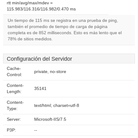
rtt min/avg/max/mdev =
115.983/116.316/116.982/0.470 ms
Un tiempo de 115 ms se registra en una prueba de ping,
también el promedio de tiempo de carga de página
completa es de 852 milliseconds. Esto es más lento que el
78% de sitios medidos.
Configuración del Servidor
Cache-
private, no-store
Control:
Content-
35141
Length:
Content-
text/html; charset=utf-8
Type:
Server:
Microsoft-IIS/7.5
P3P:
--