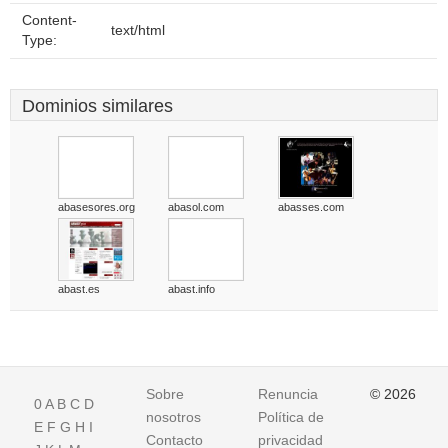
Content-
text/html
Type:
Dominios similares
abasesores.org
abasol.com
abasses.com
abast.es
abast.info
Sobre
Renuncia
© 2026
0
A
B
C
D
nosotros
Política de
E
F
G
H
I
Contacto
privacidad