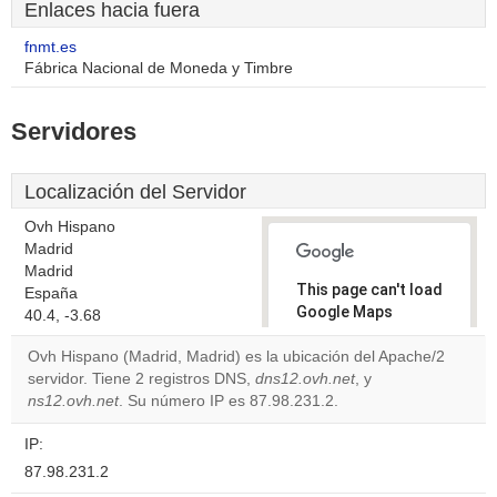
Enlaces hacia fuera
fnmt.es
Fábrica Nacional de Moneda y Timbre
Servidores
Localización del Servidor
Ovh Hispano
Madrid
Madrid
This page can't load
España
Google Maps
40.4, -3.68
correctly.
Ovh Hispano (Madrid, Madrid) es la ubicación del Apache/2
servidor. Tiene 2 registros DNS,
dns12.ovh.net
, y
Do you
OK
ns12.ovh.net
. Su número IP es 87.98.231.2.
own this
website?
IP:
87.98.231.2