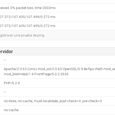
eceived, 0% packet loss, time 2002ms
107.372/107.435/107.499/0.272 ms
107.372/107.435/107.499/0.272 ms
gistra en una prueba de ping.
ervidor
--
Apache/2.0.63 (Unix) mod_ssl/2.0.63 OpenSSL/0.9.8e-fips-rhel5 mod_
mod_bwlimited/1.4 FrontPage/5.0.2.2635
PHP/5.2.9
--
no-store, no-cache, must-revalidate, post-check=0, pre-check=0
no-cache