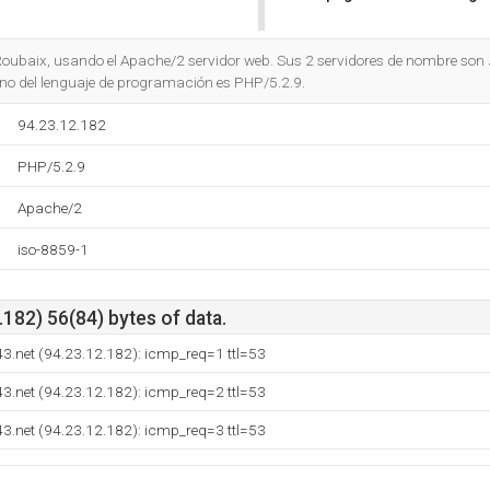
Do you own this website?
Roubaix, usando el Apache/2 servidor web. Sus 2 servidores de nombre son
orno del lenguaje de programación es PHP/5.2.9.
94.23.12.182
PHP/5.2.9
Apache/2
iso-8859-1
182) 56(84) bytes of data.
43.net (94.23.12.182): icmp_req=1 ttl=53
43.net (94.23.12.182): icmp_req=2 ttl=53
43.net (94.23.12.182): icmp_req=3 ttl=53