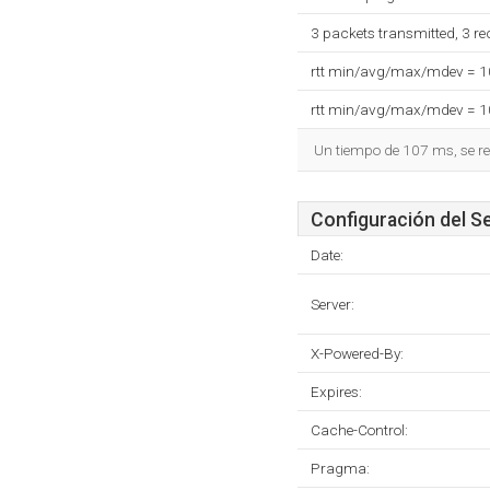
3 packets transmitted, 3 r
rtt min/avg/max/mdev = 
rtt min/avg/max/mdev = 
Un tiempo de 107 ms, se re
Configuración del S
Date:
Server:
X-Powered-By:
Expires:
Cache-Control:
Pragma: