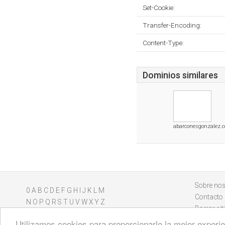
Set-Cookie:
Transfer-Encoding:
Content-Type:
Dominios similares
abarconesgonzalez.
Sobre nos
0
A
B
C
D
E
F
G
H
I
J
K
L
M
Contacto
N
O
P
Q
R
S
T
U
V
W
X
Y
Z
Borrar sit
Utilizamos cookies para proporcionarle la mejor experien