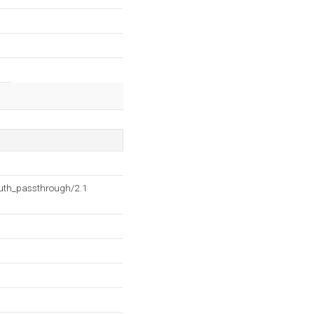
auth_passthrough/2.1