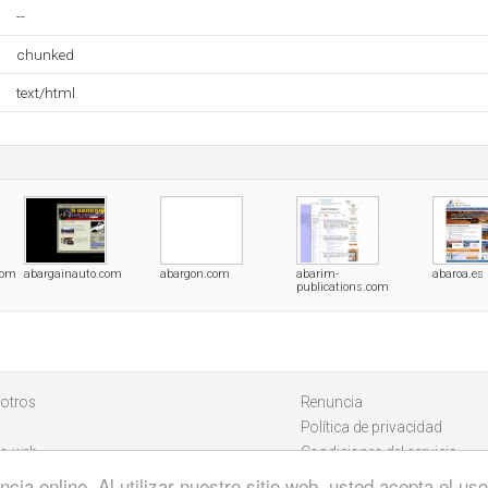
--
chunked
text/html
com
abargainauto.com
abargon.com
abarim-
abaroa.es
publications.com
otros
Renuncia
Política de privacidad
io web
Condiciones del servicio
cia online. Al utilizar nuestro sitio web, usted acepta el u