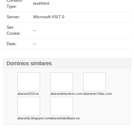
Content-
text/html
Type:
Server:
Microsoft-IIS/7.0
Set-
--
Cookie:
Date:
--
Dominios similares
abaran2019.es
abarandetectives.com
abaranen7dias.com
abaranfp.blogspot.com
abaranfutbolbase.es