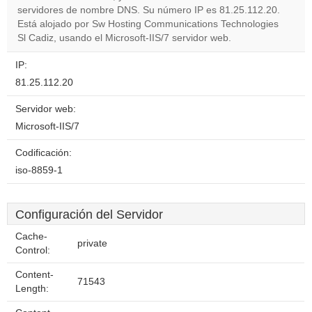
servidores de nombre DNS. Su número IP es 81.25.112.20.
Do you
OK
Está alojado por Sw Hosting Communications Technologies
own this
website?
Sl Cadiz, usando el Microsoft-IIS/7 servidor web.
IP:
81.25.112.20
Servidor web:
Microsoft-IIS/7
Codificación:
iso-8859-1
Configuración del Servidor
Cache-
private
Control:
Content-
71543
Length: